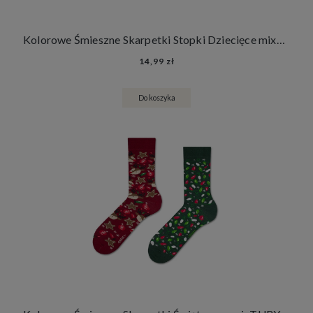
Kolorowe Śmieszne Skarpetki Stopki Dziecięce mixTURY Morskie Dla Dzieci Latarnia Morska Koła i Kotwice
14,99 zł
Do koszyka