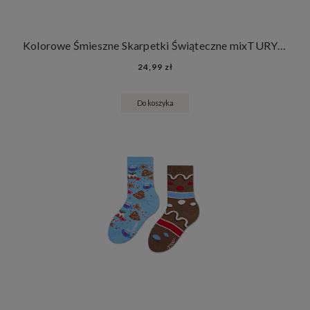
Kolorowe Śmieszne Skarpetki Świąteczne mixTURY Piernikowe Damskie Męskie Długie Prezent Pod Choinkę
24,99 zł
Do koszyka