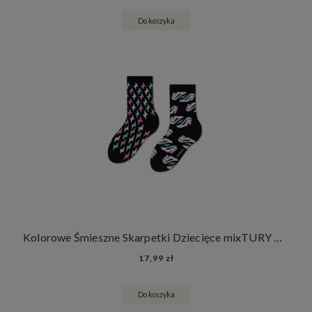
Do koszyka
Kolorowe Śmieszne Skarpetki Dziecięce mixTURY Na Szpilkach Dla Dzieci Długie Szpilki Błyskawice
17,99 zł
Do koszyka