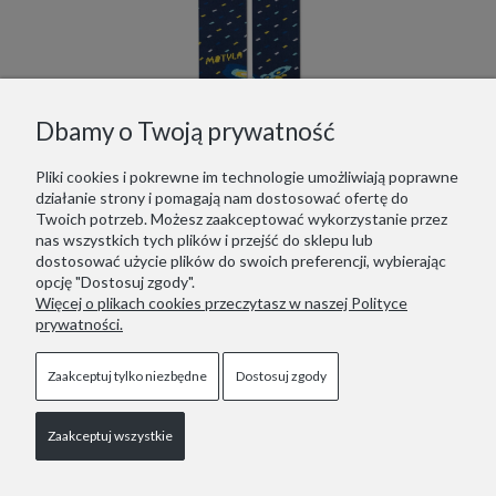
Dbamy o Twoją prywatność
Pliki cookies i pokrewne im technologie umożliwiają poprawne
działanie strony i pomagają nam dostosować ofertę do
Twoich potrzeb. Możesz zaakceptować wykorzystanie przez
Motyla noga - skarpetki w motyle dla dzieci
nas wszystkich tych plików i przejść do sklepu lub
dostosować użycie plików do swoich preferencji, wybierając
17,99 zł
opcję "Dostosuj zgody".
Więcej o plikach cookies przeczytasz w naszej Polityce
Do koszyka
prywatności.
Zaakceptuj tylko niezbędne
Dostosuj zgody
Zaakceptuj wszystkie