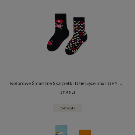
Kolorowe Śmieszne Skarpetki Dziecięce mixTURY Miłosne Dla Dzieci Długie Serca Miłość Walentynki
17,99 zł
Do koszyka