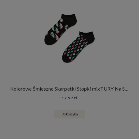
Kolorowe Śmieszne Skarpetki Stopki mixTURY Na Szpilkach Damskie Męskie Szpilki Błyskawice
17,99 zł
Do koszyka