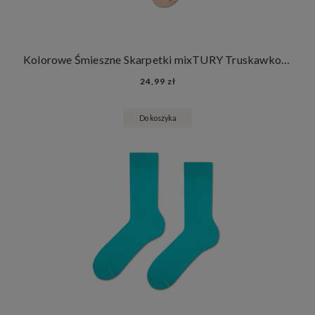
Kolorowe Śmieszne Skarpetki mixTURY Truskawkowe Damskie Męskie Długie Truskawki Owoce
24,99 zł
Do koszyka