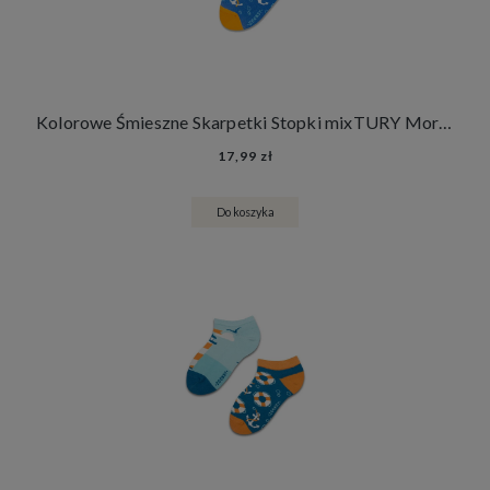
Kolorowe Śmieszne Skarpetki Stopki mixTURY Morskie Damskie Męskie Latarnia Morska Koła i Kotwice
17,99 zł
Do koszyka