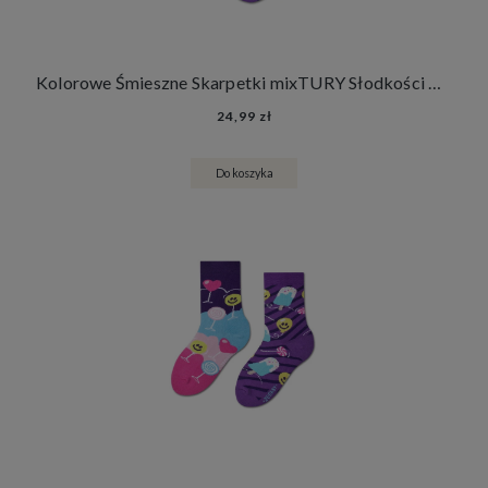
Kolorowe Śmieszne Skarpetki mixTURY Słodkości Damskie Męskie Długie Słodycze Lody Lizaki
24,99 zł
Do koszyka