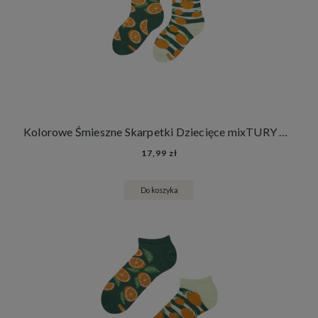
Kolorowe Śmieszne Skarpetki Dziecięce mixTURY Pomarańczowe Dla Dzieci Pomarańcze Mandarynki Cytrusy Owoce
17,99 zł
Do koszyka