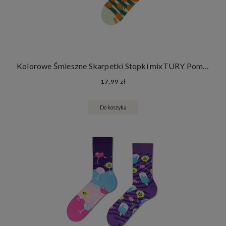
Kolorowe Śmieszne Skarpetki Stopki mixTURY Pomarańczowe Damskie Męskie Pomarańcze Mandarynki Cytrusy Owoce
17,99 zł
Do koszyka