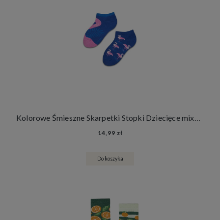
Kolorowe Śmieszne Skarpetki Stopki Dziecięce mixTURY Pink Flamingo Dla Dzieci Zwierzęta Flamingi
14,99 zł
Do koszyka