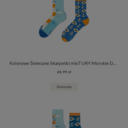
Kolorowe Śmieszne Skarpetki mixTURY Morskie Damskie Męskie Długie Latarnia Morska Koła i Kotwice
24,99 zł
Do koszyka