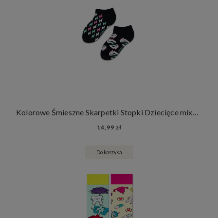
Kolorowe Śmieszne Skarpetki Stopki Dziecięce mixTURY Na Szpilkach Dla Dzieci Szpilki Błyskawice
14,99 zł
Do koszyka