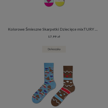
Kolorowe Śmieszne Skarpetki Dziecięce mixTURY Organsy Dla Dzieci Długie Serce Płuca Narządy Wewnętrzne
17,99 zł
Do koszyka