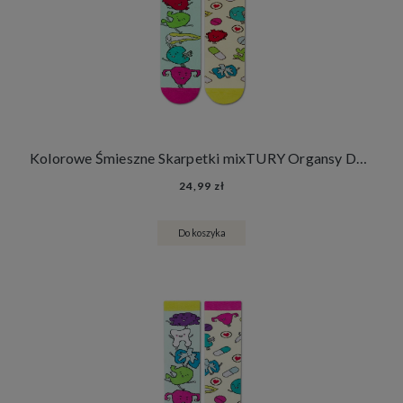
Kolorowe Śmieszne Skarpetki mixTURY Organsy Damskie Męskie Długie Serce Płuca Narządy Wewnętrzne
24,99 zł
Do koszyka