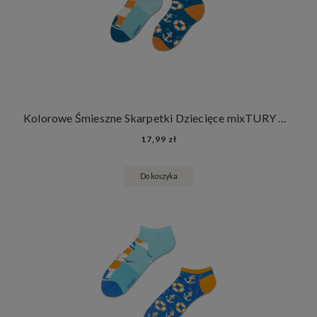
Kolorowe Śmieszne Skarpetki Dziecięce mixTURY Morskie Dla Dzieci Długie Latarnia Morska Koła i Kotwice
17,99 zł
Do koszyka