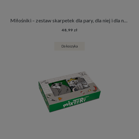
Miłośniki – zestaw skarpetek dla pary, dla niej i dla niego, prezent na ślub dla pary młodej
48,99 zł
Do koszyka