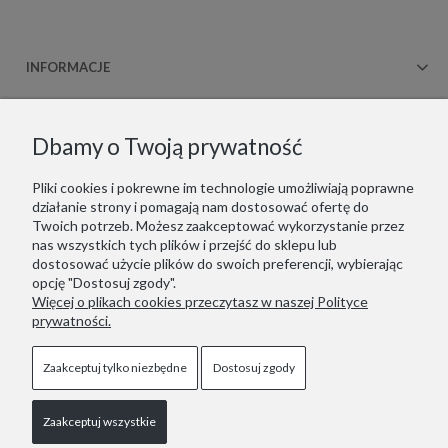
INFORMACJE
OBSŁUGA KLIENTA
Dbamy o Twoją prywatność
WSPÓŁPRACA
Pliki cookies i pokrewne im technologie umożliwiają poprawne
działanie strony i pomagają nam dostosować ofertę do
KONTAKT
Twoich potrzeb. Możesz zaakceptować wykorzystanie przez
nas wszystkich tych plików i przejść do sklepu lub
dostosować użycie plików do swoich preferencji, wybierając
opcję "Dostosuj zgody".
Więcej o plikach cookies przeczytasz w naszej Polityce
Copyrights © 2021 - ZOOKSY.
prywatności.
Jesteśmy zarejestrowani w niemieckim systemie LUCID
(Verpackungsregister): DE1916650756162
Wir sind im deutschen Verpackungsregister LUCID registriert:
Zaakceptuj tylko niezbędne
Dostosuj zgody
DE1916650756162
Zaakceptuj wszystkie
Pokaż pełną wersję strony