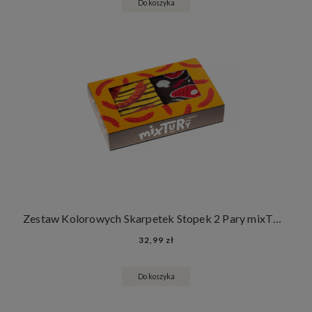
Do koszyka
Zestaw Kolorowych Skarpetek Stopek 2 Pary mixTURY Grillowe Śmieszne Damskie Męskie Steki Kiełbaski Grill Jedzenie
32,99 zł
Do koszyka