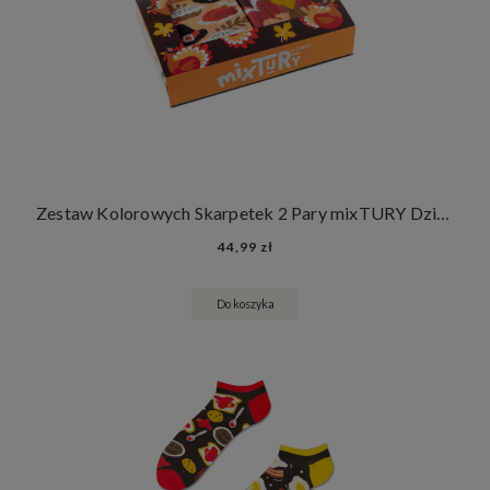
Zestaw Kolorowych Skarpetek 2 Pary mixTURY Dziękczynienia Śmieszne Długie Damskie Męskie Święto Dziękczynienia Indyki
44,99 zł
Do koszyka