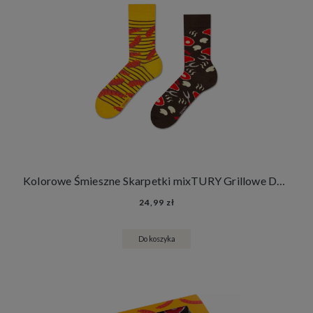
Kolorowe Śmieszne Skarpetki mixTURY Grillowe Damskie Męskie Długie Steki Kiełbaski Grill Jedzenie
24,99 zł
Do koszyka