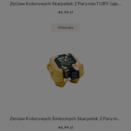
Zestaw Kolorowych Skarpetek 2 Pary mixTURY Jajeczne Śmieszne Długie Damskie Męskie Jajka Wielkanoc
44,99 zł
Do koszyka
Zestaw Kolorowych Śmiesznych Skarpetek 2 Pary mixTURY Jajeczne w Wytłaczance Damskie Męskie Długie Jajka Wielkanoc
44,99 zł