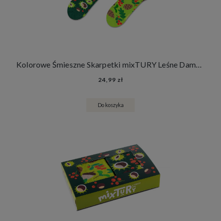
Kolorowe Śmieszne Skarpetki mixTURY Leśne Damskie Męskie Długie Las Kasztany Żołędzie Jesień
24,99 zł
Do koszyka