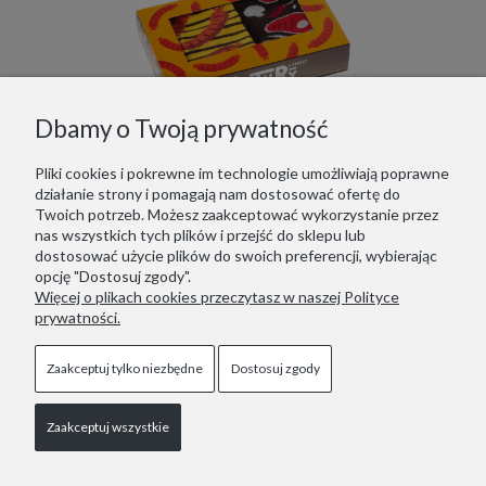
Dbamy o Twoją prywatność
Pliki cookies i pokrewne im technologie umożliwiają poprawne
działanie strony i pomagają nam dostosować ofertę do
Twoich potrzeb. Możesz zaakceptować wykorzystanie przez
Zestaw Kolorowych Skarpetek 2 Pary mixTURY Grillowe Śmieszne Długie Damskie Męskie Steki Kiełbaski Grill Jedzenie
nas wszystkich tych plików i przejść do sklepu lub
dostosować użycie plików do swoich preferencji, wybierając
44,99 zł
opcję "Dostosuj zgody".
Więcej o plikach cookies przeczytasz w naszej Polityce
Do koszyka
prywatności.
Zaakceptuj tylko niezbędne
Dostosuj zgody
Zaakceptuj wszystkie