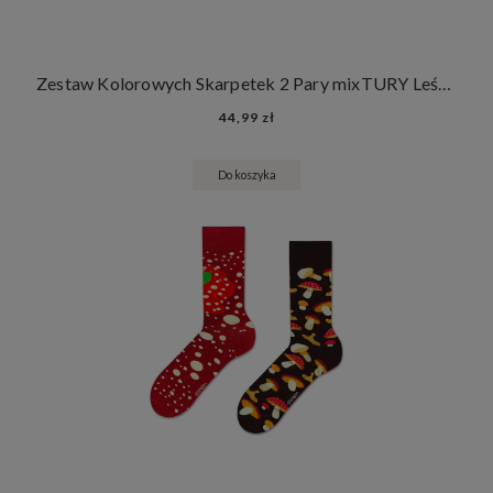
Zestaw Kolorowych Skarpetek 2 Pary mixTURY Leśne Śmieszne Długie Damskie Męskie Las Kasztany Żołędzie Jesień
44,99 zł
Do koszyka