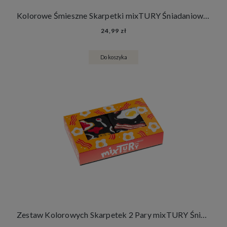
Kolorowe Śmieszne Skarpetki mixTURY Śniadaniowe Damskie Męskie Długie Angielskie Śniadanie Francuskie Śniadanie
24,99 zł
Do koszyka
Zestaw Kolorowych Skarpetek 2 Pary mixTURY Śniadaniowe Śmieszne Długie Damskie Męskie Angielskie Śniadanie Francuskie Śniadanie