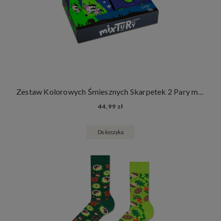
Zestaw Kolorowych Śmiesznych Skarpetek 2 Pary mixTURY UFO Fluorescencyjne Długie Damskie Męskie Świecą w Ultrafiolecie
44,99 zł
Do koszyka