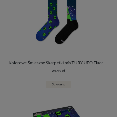
Kolorowe Śmieszne Skarpetki mixTURY UFO Fluorescencyjne Długie Damskie Męskie Świecą w Ultrafiolecie
24,99 zł
Do koszyka