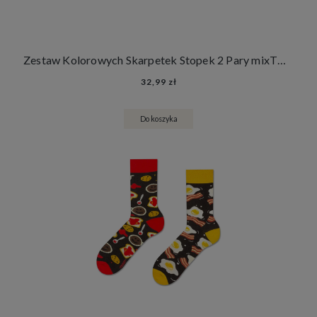
Zestaw Kolorowych Skarpetek Stopek 2 Pary mixTURY Śniadaniowe Śmieszne Damskie Męskie Angielskie Śniadanie Francuskie Śniadanie
32,99 zł
Do koszyka