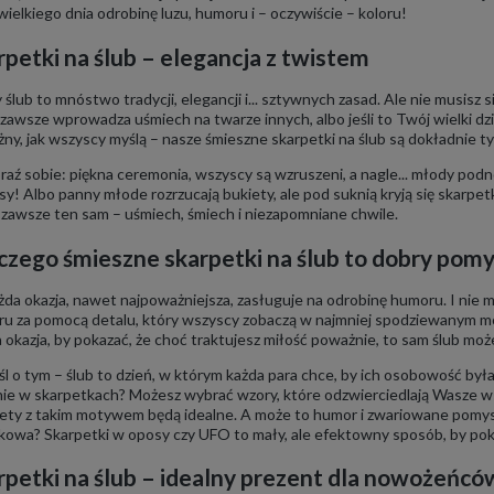
wielkiego dnia odrobinę luzu, humoru i – oczywiście – koloru!
rpetki na ślub – elegancja z twistem
ślub to mnóstwo tradycji, elegancji i... sztywnych zasad. Ale nie musisz s
 zawsze wprowadza uśmiech na twarze innych, albo jeśli to Twój wielki dzi
ny, jak wszyscy myślą – nasze śmieszne skarpetki na ślub są dokładnie t
aź sobie: piękna ceremonia, wszyscy są wzruszeni, a nagle... młody podn
sy! Albo panny młode rozrzucają bukiety, ale pod suknią kryją się skarpet
 zawsze ten sam – uśmiech, śmiech i niezapomniane chwile.
czego śmieszne skarpetki na ślub to dobry pomy
żda okazja, nawet najpoważniejsza, zasługuje na odrobinę humoru. I nie 
u za pomocą detalu, który wszyscy zobaczą w najmniej spodziewanym mo
 okazja, by pokazać, że choć traktujesz miłość poważnie, to sam ślub może
l o tym – ślub to dzień, w którym każda para chce, by ich osobowość by
nie w skarpetkach? Możesz wybrać wzory, które odzwierciedlają Wasze ws
ety z takim motywem będą idealne. A może to humor i zwariowane pomysły
kowa? Skarpetki w oposy czy UFO to mały, ale efektowny sposób, by pok
rpetki na ślub – idealny prezent dla nowożeńcó