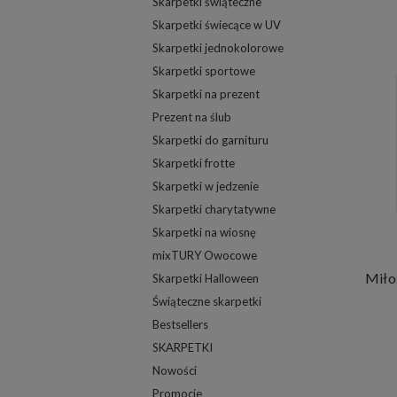
Skarpetki świąteczne
Skarpetki świecące w UV
Skarpetki jednokolorowe
Skarpetki sportowe
Skarpetki na prezent
Prezent na ślub
Skarpetki do garnituru
Skarpetki frotte
Skarpetki w jedzenie
Skarpetki charytatywne
Skarpetki na wiosnę
mixTURY Owocowe
Skarpetki Halloween
Świąteczne skarpetki
Bestsellers
SKARPETKI
Nowości
Promocje