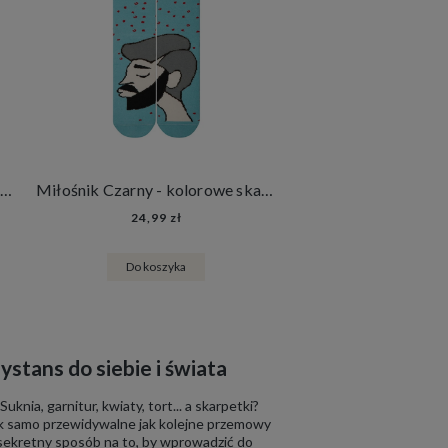
Miłośnik Brąz - kolorowe skarpetki na Walentynki
Miłośnik Czarny - kolorowe skarpetki na Walentynki
24,99 zł
Do koszyka
ystans do siebie i świata
knia, garnitur, kwiaty, tort... a skarpetki?
 tak samo przewidywalne jak kolejne przemowy
 sekretny sposób na to, by wprowadzić do