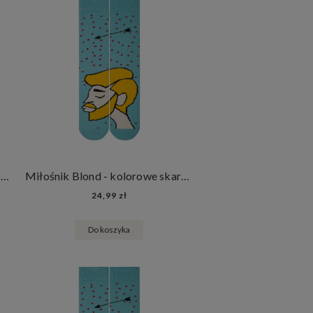
Miłośniczka Czarna - kolorowe skarpetki na Walentynki
Miłośnik Blond - kolorowe skarpetki na Walentynki
24,99 zł
Do koszyka