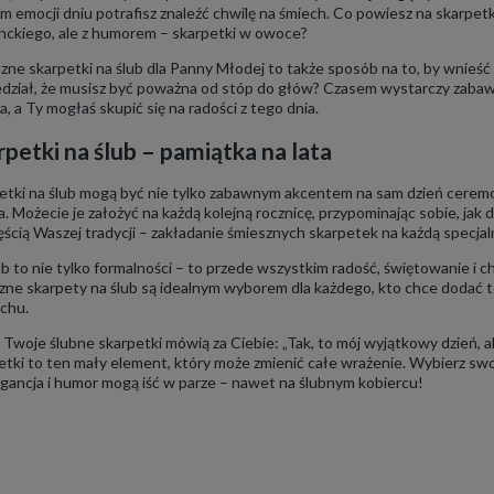
m emocji dniu potrafisz znaleźć chwilę na śmiech. Co powiesz na skarpe
nckiego, ale z humorem – skarpetki w owoce?
zne skarpetki na ślub dla Panny Młodej to także sposób na to, by wnieś
dział, że musisz być poważna od stóp do głów? Czasem wystarczy zabaw
a, a Ty mogłaś skupić się na radości z tego dnia.
rpetki na ślub – pamiątka na lata
etki na ślub mogą być nie tylko zabawnym akcentem na sam dzień ceremoni
ta. Możecie je założyć na każdą kolejną rocznicę, przypominając sobie, jak 
zęścią Waszej tradycji – zakładanie śmiesznych skarpetek na każdą specjal
ub to nie tylko formalności – to przede wszystkim radość, świętowanie i c
zne skarpety na ślub są idealnym wyborem dla każdego, kto chce dodać 
chu.
 Twoje ślubne skarpetki mówią za Ciebie: „Tak, to mój wyjątkowy dzień, a
etki to ten mały element, który może zmienić całe wrażenie. Wybierz swoj
egancja i humor mogą iść w parze – nawet na ślubnym kobiercu!