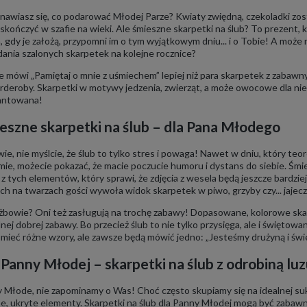
nawiasz się, co podarować Młodej Parze? Kwiaty zwiędną, czekoladki zos
skończyć w szafie na wieki. Ale śmieszne skarpetki na ślub? To prezent, k
, gdy je założą, przypomni im o tym wyjątkowym dniu... i o Tobie! A może
dania szalonych skarpetek na kolejne rocznice?
ie mówi „Pamiętaj o mnie z uśmiechem” lepiej niż para skarpetek z zabawn
arderoby. Skarpetki w motywy jedzenia, zwierząt, a może owocowe dla nieg
antowana!
eszne skarpetki na ślub – dla Pana Młodego
ie, nie myślcie, że ślub to tylko stres i powaga! Nawet w dniu, który t
mie, możecie pokazać, że macie poczucie humoru i dystans do siebie. Śm
 z tych elementów, który sprawi, że zdjęcia z wesela będą jeszcze bardzi
ch na twarzach gości wywoła widok skarpetek w piwo, grzyby czy... jajecz
żbowie? Oni też zasługują na trochę zabawy! Dopasowane, kolorowe skarpet
ej dobrej zabawy. Bo przecież ślub to nie tylko przysięga, ale i świętowan
mieć różne wzory, ale zawsze będą mówić jedno: „Jesteśmy drużyną i świe
 Panny Młodej – skarpetki na ślub z odrobiną lu
 Młode, nie zapominamy o Was! Choć często skupiamy się na idealnej sukni 
e, ukryte elementy. Skarpetki na ślub dla Panny Młodej mogą być zaba