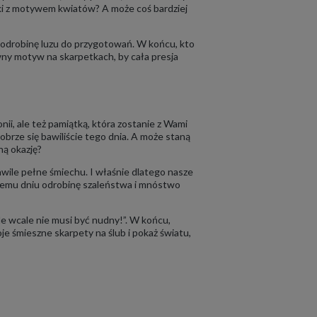
tki z motywem kwiatów? A może coś bardziej
ć odrobinę luzu do przygotowań. W końcu, kto
ny motyw na skarpetkach, by cała presja
i, ale też pamiątką, która zostanie z Wami
dobrze się bawiliście tego dnia. A może staną
ną okazję?
hwile pełne śmiechu. I właśnie dlatego nasze
temu dniu odrobinę szaleństwa i mnóstwo
le wcale nie musi być nudny!”. W końcu,
e śmieszne skarpety na ślub i pokaż światu,