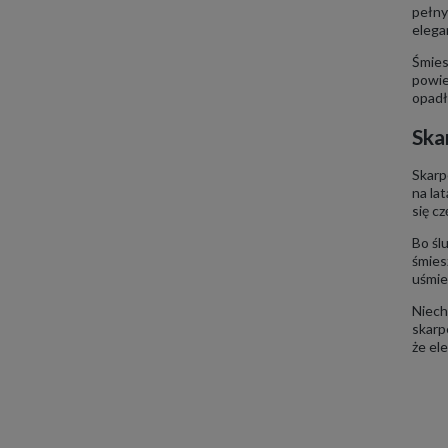
pełny
elega
Śmies
powie
opadł
Ska
Skarp
na la
się c
Bo śl
śmies
uśmie
Niech
skarp
że el