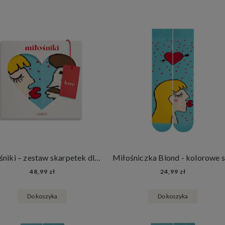
Miłośniki – zestaw skarpetek dla pary, dla niej i dla niego, prezent na ślub dla pary młodej
48,99 zł
24,99 zł
Do koszyka
Do koszyka