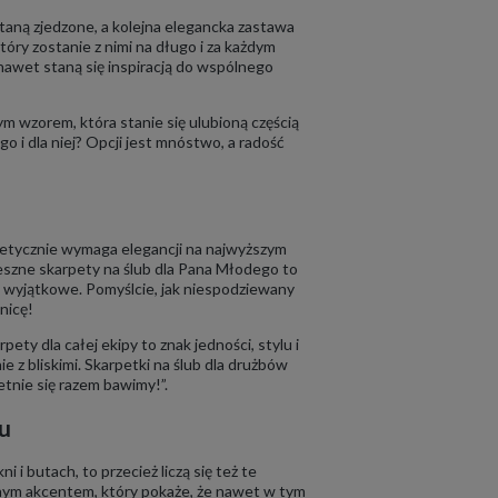
taną zjedzone, a kolejna elegancka zastawa
tóry zostanie z nimi na długo i za każdym
 nawet staną się inspiracją do wspólnego
ym wzorem, która stanie się ulubioną częścią
o i dla niej? Opcji jest mnóstwo, a radość
eoretycznie wymaga elegancji na najwyższym
ieszne skarpety na ślub dla Pana Młodego to
ej wyjątkowe. Pomyślcie, jak niespodziewany
nicę!
y dla całej ekipy to znak jedności, stylu i
ie z bliskimi. Skarpetki na ślub dla drużbów
tnie się razem bawimy!”.
zu
i butach, to przecież liczą się też te
wnym akcentem, który pokaże, że nawet w tym