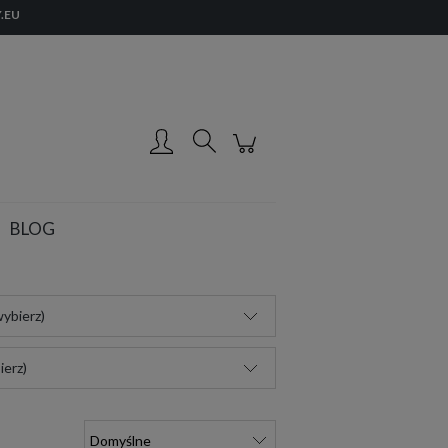
.EU
Zarejestruj się
Zaloguj się
BLOG
ybierz)
ierz)