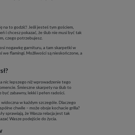
ię na to godzić! Jeśli jesteś tym gościem,
eń i chcesz pokazać, że ślub nie musi być tak
ym, czego potrzebujesz.
osi nogawkę garnituru, a tam skarpetki w
ki we flamingi. Możliwości są nieskończone, a
sł?
ma nic lepszego niż wprowadzenie tego
mencie. Śmieszne skarpety na ślub to
 być zabawny, lekki i pełen radości.
ła widoczna w każdym szczególe. Dlaczego
pólne chwile – może oboje kochacie grilla?
 sprawiają, że Wasza relacja jest tak
azać Wasze podejście do życia.
w