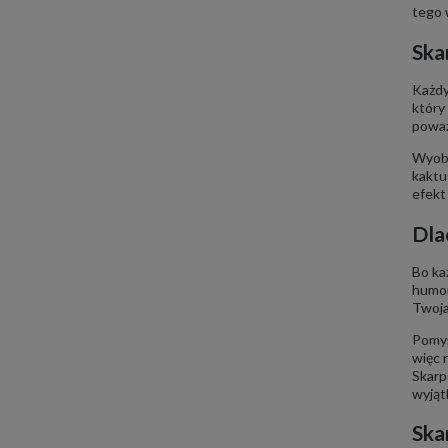
tego 
Ska
Każdy 
który
poważ
Wyobr
kaktu
efekt
Dla
Bo ka
humor
Twoja
Pomyś
więc 
Skarp
wyjąt
Ska