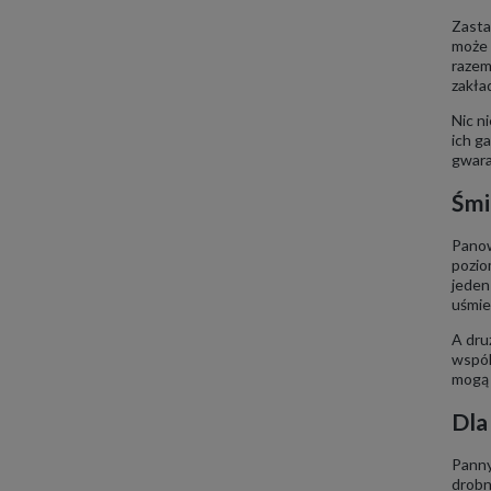
Zasta
może 
razem
zakła
Nic n
ich g
gwar
Śmi
Panow
pozio
jeden
uśmie
A dru
wspóln
mogą 
Dla
Panny
drobn