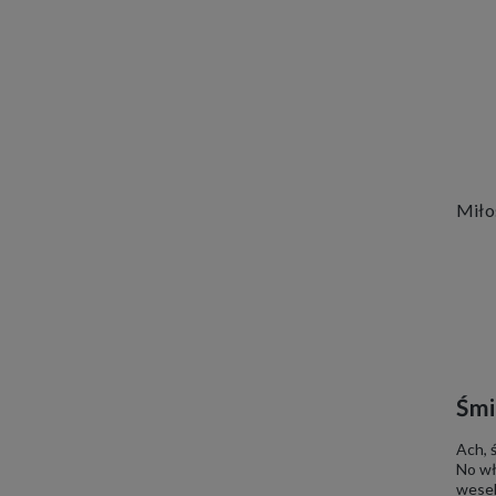
Śmi
Ach, ś
No wł
wesel