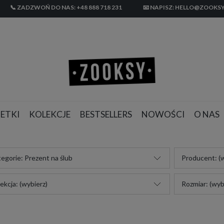
📞 ZADZWOŃ DO NAS: +48 888 718 231
📧 NAPISZ: HELLO@ZOOKSY
ETKI
KOLEKCJE
BESTSELLERS
NOWOŚCI
O NAS
egorie: Prezent na ślub
Producent: (w
ekcja: (wybierz)
Rozmiar: (wyb