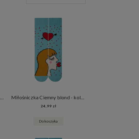
Miłośniczka Blond - kolorowe skarpetki na Walentynki
Miłośniczka Ciemny blond - kolorowe skarpetki na Walentynki
24,99 zł
Do koszyka