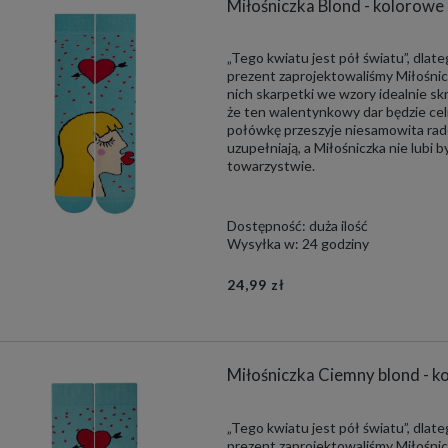
Miłośniczka Blond - kolorowe
„Tego kwiatu jest pół światu”, dlat
prezent zaprojektowaliśmy Miłośnic
nich skarpetki we wzory idealnie s
że ten walentynkowy dar będzie cel
połówkę przeszyje niesamowita rado
uzupełniają, a Miłośniczka nie lubi by
towarzystwie.
Dostępność:
duża ilość
Wysyłka w:
24 godziny
24,99 zł
Miłośniczka Ciemny blond - k
„Tego kwiatu jest pół światu”, dlat
prezent zaprojektowaliśmy Miłośnic