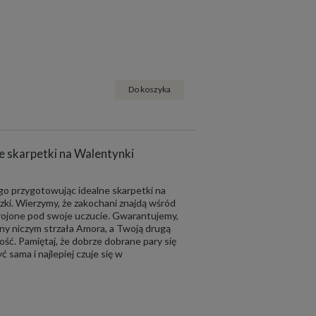
Do koszyka
e skarpetki na Walentynki
ego przygotowując idealne skarpetki na
zki. Wierzymy, że zakochani znajdą wśród
krojone pod swoje uczucie. Gwarantujemy,
ny niczym strzała Amora, a Twoją drugą
ść. Pamiętaj, że dobrze dobrane pary się
ć sama i najlepiej czuje się w