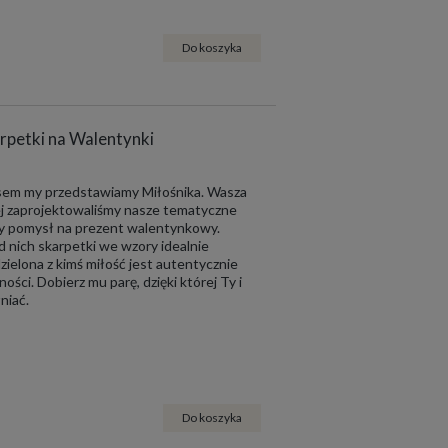
Do koszyka
arpetki na Walentynki
zasem my przedstawiamy Miłośnika. Wasza
iej zaprojektowaliśmy nasze tematyczne
ły pomysł na prezent walentynkowy.
d nich skarpetki we wzory idealnie
zielona z kimś miłość jest autentycznie
ości. Dobierz mu parę, dzięki której Ty i
niać.
Do koszyka