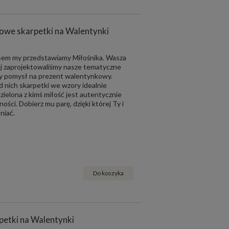
rowe skarpetki na Walentynki
zasem my przedstawiamy Miłośnika. Wasza
iej zaprojektowaliśmy nasze tematyczne
ły pomysł na prezent walentynkowy.
d nich skarpetki we wzory idealnie
zielona z kimś miłość jest autentycznie
ości. Dobierz mu parę, dzięki której Ty i
niać.
Do koszyka
rpetki na Walentynki