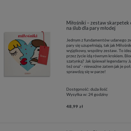
Miłośniki – zestaw skarpetek dl
na ślub dla pary młodej
Jednym z fundamentów udanego zwi
pary się uzupełniają, tak jak Miłoś
wyjątkowy, wspólny zestaw. To ideal
przez życie idą równym krokiem. Bl
szatynką? Jak śpiewał legendarny Ja
też ona” - nieważne zatem jak je poł
sprawdzą się w parze!
Dostępność:
duża ilość
Wysyłka w:
24 godziny
48,99 zł