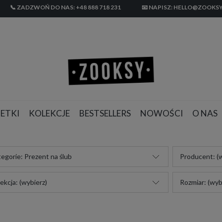
📞 ZADZWOŃ DO NAS: +48 888 718 231
📧 NAPISZ: HELLO@ZOOKSY
ETKI
KOLEKCJE
BESTSELLERS
NOWOŚCI
O NAS
egorie: Prezent na ślub
Producent: (w
ekcja: (wybierz)
Rozmiar: (wyb