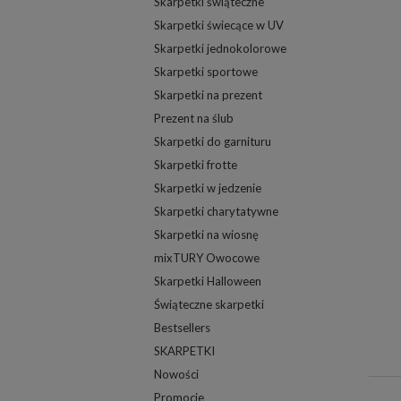
Skarpetki świąteczne
Skarpetki świecące w UV
Skarpetki jednokolorowe
Skarpetki sportowe
Skarpetki na prezent
Prezent na ślub
Skarpetki do garnituru
Skarpetki frotte
Skarpetki w jedzenie
Skarpetki charytatywne
Skarpetki na wiosnę
mixTURY Owocowe
Skarpetki Halloween
Świąteczne skarpetki
Bestsellers
SKARPETKI
Nowości
Promocje