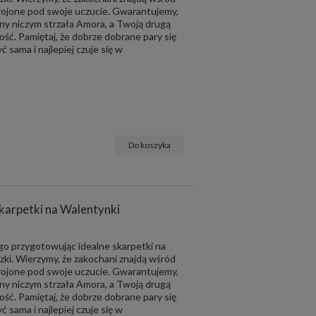
krojone pod swoje uczucie. Gwarantujemy,
ny niczym strzała Amora, a Twoją drugą
ść. Pamiętaj, że dobrze dobrane pary się
ć sama i najlepiej czuje się w
Do koszyka
skarpetki na Walentynki
ego przygotowując idealne skarpetki na
zki. Wierzymy, że zakochani znajdą wśród
krojone pod swoje uczucie. Gwarantujemy,
ny niczym strzała Amora, a Twoją drugą
ść. Pamiętaj, że dobrze dobrane pary się
ć sama i najlepiej czuje się w