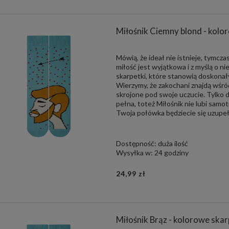
Miłośnik Ciemny blond - kolo
Mówią, że ideał nie istnieje, tymc
miłość jest wyjątkowa i z myślą o n
skarpetki, które stanowią doskona
Wierzymy, że zakochani znajdą wśró
skrojone pod swoje uczucie. Tylko d
pełna, toteż Miłośnik nie lubi samotn
Twoja połówka będziecie się uzupeł
Dostępność:
duża ilość
Wysyłka w:
24 godziny
24,99 zł
Miłośnik Brąz - kolorowe ska