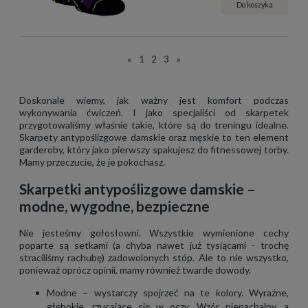
Do koszyka
«
1
2
3
»
Doskonale wiemy, jak ważny jest komfort podczas
wykonywania ćwiczeń. I jako specjaliści od skarpetek
przygotowaliśmy właśnie takie, które są do treningu idealne.
Skarpety antypoślizgowe damskie oraz męskie to ten element
garderoby, który jako pierwszy spakujesz do fitnessowej torby.
Mamy przeczucie, że je pokochasz.
Skarpetki antypoślizgowe damskie –
modne, wygodne, bezpieczne
Nie jesteśmy gołosłowni. Wszystkie wymienione cechy
poparte są setkami (a chyba nawet już tysiącami - trochę
straciliśmy rachubę) zadowolonych stóp. Ale to nie wszystko,
ponieważ oprócz opinii, mamy również twarde dowody.
Modne – wystarczy spojrzeć na te kolory. Wyraźne,
głębokie, rzucające się w oczy. Wzór nienachalny, a