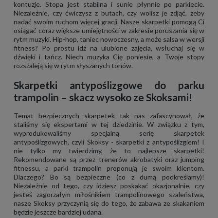
kontuzje. Stopa jest stabilna i sunie płynnie po parkiecie.
Niezależnie, czy ćwiczysz z butach, czy wolisz je zdjąć, żeby
nadać swoim ruchom więcej gracji. Nasze skarpetki pomogą Ci
osiągać coraz większe umiejętności w zakresie poruszania się w
rytm muzyki. Hip-hop, taniec nowoczesny, a może salsa w wersji
fitness? Po prostu idź na ulubione zajęcia, wsłuchaj się w
dźwięki i tańcz. Niech muzyka Cię poniesie, a Twoje stopy
rozszaleją się w rytm słyszanych tonów.
Skarpetki antypoślizgowe do parku
trampolin – skacz wysoko ze Skoksami!
Temat bezpiecznych skarpetek tak nas zafascynował, że
staliśmy się ekspertami w tej dziedzinie. W związku z tym,
wyprodukowaliśmy specjalną serię skarpetek
antypoślizgowych, czyli Skoksy -
skarpetki z antypoślizgiem
! I
nie tylko my twierdzimy, że to najlepsze skarpetki!
Rekomendowane są przez trenerów akrobatyki oraz jumping
fitnessu, a parki trampolin proponują je swoim klientom.
Dlaczego? Bo są bezpieczne (co z dumą podkreślamy)!
Niezależnie od tego, czy idziesz poskakać okazjonalnie, czy
jesteś zagorzałym miłośnikiem trampolinowego szaleństwa,
nasze Skoksy przyczynią się do tego, że zabawa ze skakaniem
będzie jeszcze bardziej udana.