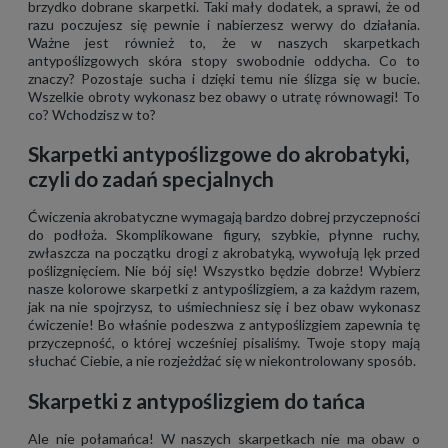
brzydko dobrane skarpetki. Taki mały dodatek, a sprawi, że od
razu poczujesz się pewnie i nabierzesz werwy do działania.
Ważne jest również to, że w naszych skarpetkach
antypoślizgowych skóra stopy swobodnie oddycha. Co to
znaczy? Pozostaje sucha i dzięki temu nie ślizga się w bucie.
Wszelkie obroty wykonasz bez obawy o utratę równowagi! To
co? Wchodzisz w to?
Skarpetki antypoślizgowe do akrobatyki,
czyli do zadań specjalnych
Ćwiczenia akrobatyczne wymagają bardzo dobrej przyczepności
do podłoża. Skomplikowane figury, szybkie, płynne ruchy,
zwłaszcza na początku drogi z akrobatyką, wywołują lęk przed
poślizgnięciem. Nie bój się! Wszystko będzie dobrze! Wybierz
nasze kolorowe skarpetki z antypoślizgiem, a za każdym razem,
jak na nie spojrzysz, to uśmiechniesz się i bez obaw wykonasz
ćwiczenie! Bo właśnie podeszwa z antypoślizgiem zapewnia tę
przyczepność, o której wcześniej pisaliśmy. Twoje stopy mają
słuchać Ciebie, a nie rozjeżdżać się w niekontrolowany sposób.
S
karpetki z antypoślizgiem
do tańca
Ale nie połamańca! W naszych skarpetkach nie ma obaw o