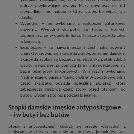
jednak przykuwający uwagę. Masz pewność, że nikt
przypadkiem nie nadepnie Ci na stopę, bo widać ją z
daleka!
Wygodne – bo wykonane z najlepszej gatunkowo
bawełny. Wygodne skarpetki, to takie, o których
zapominasz, że w ogóle je masz. I nasze skarpetki takie
właśnie są.
Bezpieczne – to najważniejsza z cech, jaką powinny
charakteryzować się skarpetki z antypoślizgiem damskie.
Skarpetki zooksy są bezpieczne. Spód skarpetek zdobią
wzorki wykonane za pomocą farby antypoślizgowej na
bazie polimerów silikonowych. W naszym wykonaniu
“ładne” idzie w parze z “funkcjonalne”. A dodatkowo tylna
część skarpetki posiada specjalną zapiętkę, która
zabezpiecza wrażliwą część stopy przed otarciami od
butów. Docenisz to np. podczas biegania.
Stopki damskie i męskie antypoślizgowe
– i w buty i bez butów
Stopki z antypoślizgiem kojarzą się przede wszystkim z
miejscami, w których chodzi się bez butów, a jednak jest tam