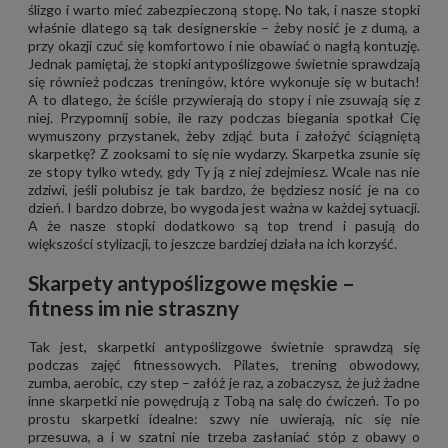
ślizgo i warto mieć zabezpieczoną stopę. No tak, i nasze stopki
właśnie dlatego są tak designerskie – żeby nosić je z dumą, a
przy okazji czuć się komfortowo i nie obawiać o nagłą kontuzję.
Jednak pamiętaj, że stopki antypoślizgowe świetnie sprawdzają
się również podczas treningów, które wykonuje się w butach!
A to dlatego, że ściśle przywierają do stopy i nie zsuwają się z
niej. Przypomnij sobie, ile razy podczas biegania spotkał Cię
wymuszony przystanek, żeby zdjąć buta i założyć ściągniętą
skarpetkę? Z zooksami to się nie wydarzy. Skarpetka zsunie się
ze stopy tylko wtedy, gdy Ty ją z niej zdejmiesz. Wcale nas nie
zdziwi, jeśli polubisz je tak bardzo, że będziesz nosić je na co
dzień. I bardzo dobrze, bo wygoda jest ważna w każdej sytuacji.
A że nasze stopki dodatkowo są top trend i pasują do
większości stylizacji, to jeszcze bardziej działa na ich korzyść.
Skarpety antypoślizgowe męskie –
fitness im nie straszny
Tak jest, skarpetki antypoślizgowe świetnie sprawdzą się
podczas zajęć fitnessowych. Pilates, trening obwodowy,
zumba, aerobic, czy step – załóż je raz, a zobaczysz, że już żadne
inne skarpetki nie powędrują z Tobą na salę do ćwiczeń. To po
prostu skarpetki idealne: szwy nie uwierają, nic się nie
przesuwa, a i w szatni nie trzeba zasłaniać stóp z obawy o