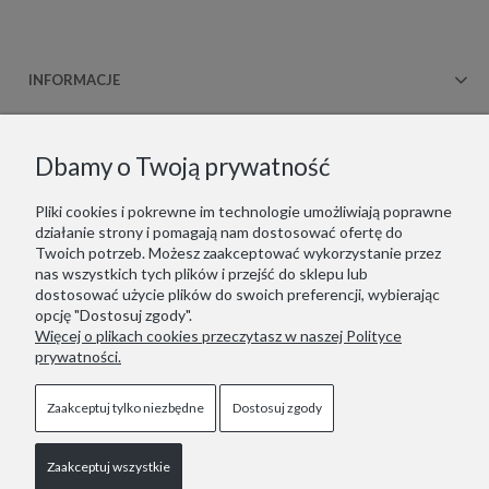
INFORMACJE
OBSŁUGA KLIENTA
Dbamy o Twoją prywatność
WSPÓŁPRACA
Pliki cookies i pokrewne im technologie umożliwiają poprawne
działanie strony i pomagają nam dostosować ofertę do
KONTAKT
Twoich potrzeb. Możesz zaakceptować wykorzystanie przez
nas wszystkich tych plików i przejść do sklepu lub
dostosować użycie plików do swoich preferencji, wybierając
opcję "Dostosuj zgody".
Więcej o plikach cookies przeczytasz w naszej Polityce
Copyrights © 2021 - ZOOKSY.
prywatności.
Jesteśmy zarejestrowani w niemieckim systemie LUCID
(Verpackungsregister): DE1916650756162
Wir sind im deutschen Verpackungsregister LUCID registriert:
Zaakceptuj tylko niezbędne
Dostosuj zgody
DE1916650756162
Zaakceptuj wszystkie
Pokaż pełną wersję strony