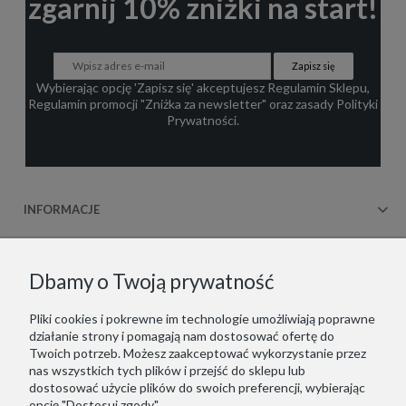
zgarnij 10% zniżki na start!
Zapisz się
Wybierając opcję 'Zapisz się' akceptujesz
Regulamin Sklepu
,
Regulamin promocji "Zniżka za newsletter"
oraz zasady
Polityki
Prywatności
.
INFORMACJE
OBSŁUGA KLIENTA
Dbamy o Twoją prywatność
WSPÓŁPRACA
Pliki cookies i pokrewne im technologie umożliwiają poprawne
działanie strony i pomagają nam dostosować ofertę do
KONTAKT
Twoich potrzeb. Możesz zaakceptować wykorzystanie przez
nas wszystkich tych plików i przejść do sklepu lub
dostosować użycie plików do swoich preferencji, wybierając
opcję "Dostosuj zgody".