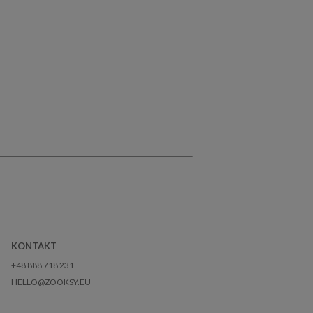
KONTAKT
+48 888 718 231
HELLO@ZOOKSY.EU