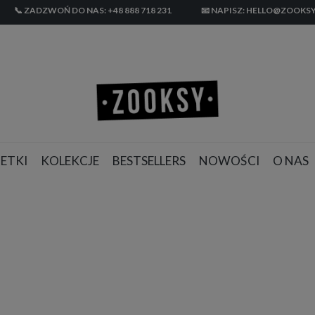
📞 ZADZWOŃ DO NAS: +48 888 718 231
📧 NAPISZ: HELLO@ZOOKSY
ETKI
KOLEKCJE
BESTSELLERS
NOWOŚCI
O NAS