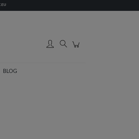
.EU
Zarejestruj się
Zaloguj się
BLOG