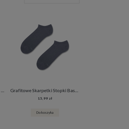
Liliowe Skarpetki Stopki Basic - French Lavender
Grafitowe Skarpetki Stopki Basic- Dark Graphite
15,99 zł
Do koszyka