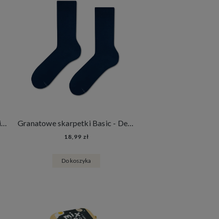
Ciemnozielone Skarpetki Stopki Basic - Wild Forest
Granatowe skarpetki Basic - Deep Navy
18,99 zł
Do koszyka