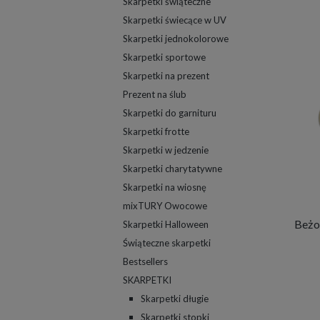
Skarpetki świąteczne
Skarpetki świecące w UV
Skarpetki jednokolorowe
Skarpetki sportowe
Skarpetki na prezent
Prezent na ślub
Skarpetki do garnituru
Skarpetki frotte
Skarpetki w jedzenie
Skarpetki charytatywne
Skarpetki na wiosnę
mixTURY Owocowe
Skarpetki Halloween
Świąteczne skarpetki
Bestsellers
SKARPETKI
Skarpetki długie
Skarpetki stopki