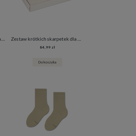
Zestaw Kolorowych Śmiesznych Skarpetek 2 Pary mixTURY Oposy Długie Damskie Męskie Zwierzęta
Zestaw krótkich skarpetek dla dzieci Basic - Pastel Box
84,99 zł
Do koszyka