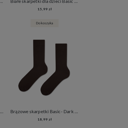
ety długie białe Basic - Arctic Snow
Białe skarpetki dla dzieci Basic - Arctic Snow
15,99 zł
Do koszyka
Białe Skarpetki Stopki dla dzieci Basic- Arctic Snow
Brązowe skarpetki Basic- Dark Chocolate
18,99 zł