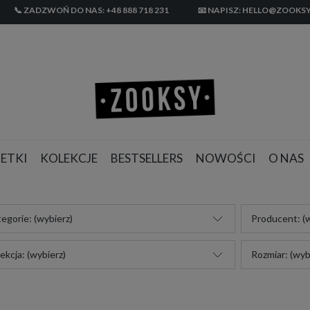
📞 ZADZWOŃ DO NAS: +48 888 718 231
📧 NAPISZ: HELLO@ZOOKSY
ETKI
KOLEKCJE
BESTSELLERS
NOWOŚCI
O NAS
egorie: (wybierz)
Producent: (w
ekcja: (wybierz)
Rozmiar: (wyb