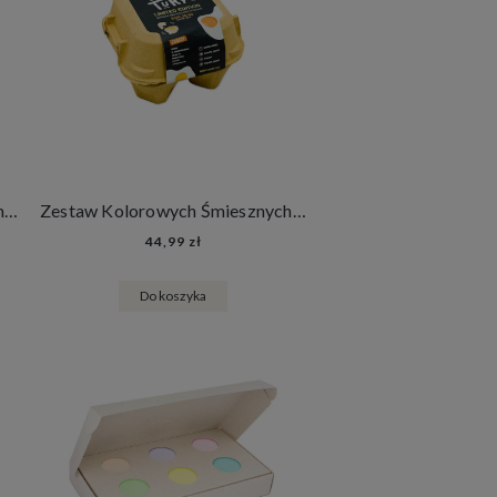
Kolorowe Śmieszne Skarpetki mixTURY Oposy Długie Damskie Męskie Zwierzęta
Zestaw Kolorowych Śmiesznych Skarpetek 2 Pary mixTURY Jajeczne w Wytłaczance Damskie Męskie Długie Jajka Wielkanoc
44,99 zł
Do koszyka