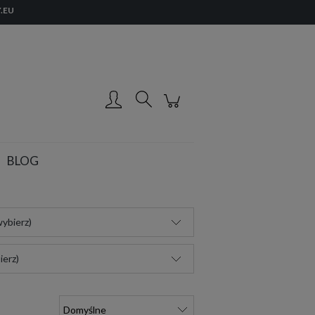
.EU
Zarejestruj się
Zaloguj się
BLOG
ybierz)
ierz)