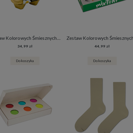
Zestaw Kolorowych Śmiesznych Skarpetek Dziecięcych 2 Pary mixTURY Jajeczne w Wytłaczance Dla Dzieci Długie Jajka Wielkanoc
34,99 zł
44,99 zł
Do koszyka
Do koszyka