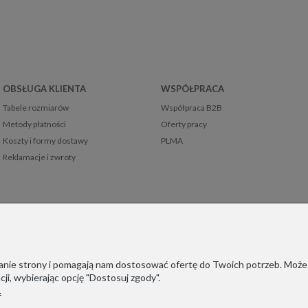
OBSŁUGA KLIENTA
WSPÓŁPRACA
Tabele rozmiarów
Współpraca B2B
Metody płatności
Oferty pracy
Koszty i formy dostawy
PLMA
Reklamacje i zwroty
ałanie strony i pomagają nam dostosować ofertę do Twoich potrzeb. Może
ji, wybierając opcję "Dostosuj zgody".
.
ejestrowani w niemieckim systemie LUCID (Verpackungsregister): DE
sind im deutschen Verpackungsregister LUCID registriert: DE19166507