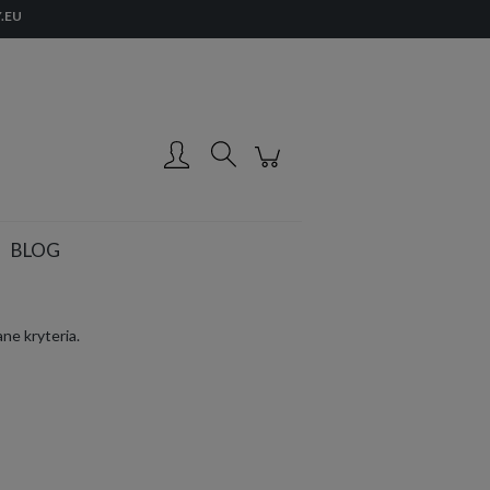
.EU
Zarejestruj się
Zaloguj się
BLOG
ne kryteria.