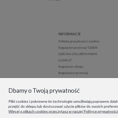
INFORMACJE
Polityka prywatności i cookies
Regulamin promocji "DZIEŃ
DZIECKA Z KLUBEM MAMY
ŁOWICZ"
Regulamin sklepu
Regulaminy promocji
Mapa strony
Dbamy o Twoją prywatność
Pliki cookies i pokrewne im technologie umożliwiają poprawne dzi
przejść do sklepu lub dostosować użycie plików do swoich preferenc
Więcej o plikach cookies przeczytasz w naszej Polityce prywatności
Jesteśmy zar
Wir 