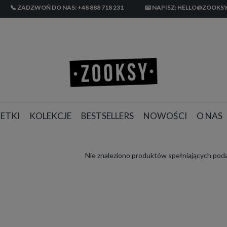
📞 ZADZWOŃ DO NAS: +48 888 718 231
📧 NAPISZ: HELLO@ZOOKSY
ETKI
KOLEKCJE
BESTSELLERS
NOWOŚCI
O NAS
Nie znaleziono produktów spełniających poda