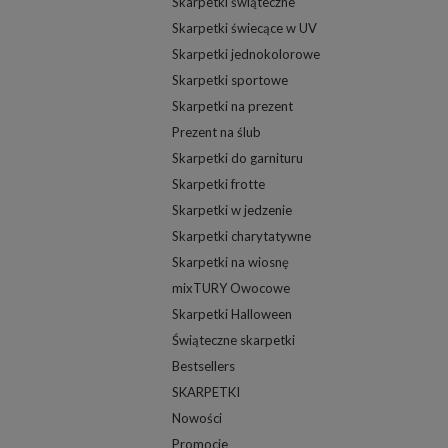
Skarpetki świąteczne
Skarpetki świecące w UV
Skarpetki jednokolorowe
Skarpetki sportowe
Skarpetki na prezent
Prezent na ślub
Skarpetki do garnituru
Skarpetki frotte
Skarpetki w jedzenie
Skarpetki charytatywne
Skarpetki na wiosnę
mixTURY Owocowe
Skarpetki Halloween
Świąteczne skarpetki
Bestsellers
SKARPETKI
Nowości
Promocje