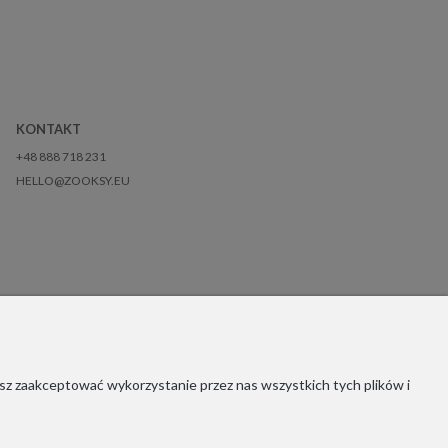
KONTAKT
+48 888 718 231
HELLO@ZOOKSY.EU
sz zaakceptować wykorzystanie przez nas wszystkich tych plików i
Copyrights © 2021 - ZOOKSY.
1916650756162
56162