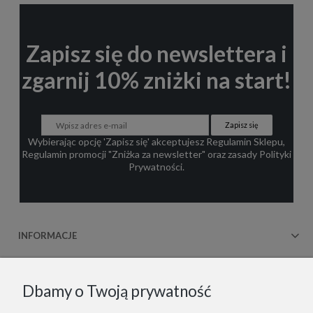
Zapisz się do newslettera i
zgarnij 10% zniżki na start!
Zapisz się
Wybierając opcję 'Zapisz się' akceptujesz
Regulamin Sklepu
,
Regulamin promocji "Zniżka za newsletter"
oraz zasady
Polityki
Prywatności
.
INFORMACJE
OBSŁUGA KLIENTA
Dbamy o Twoją prywatność
WSPÓŁPRACA