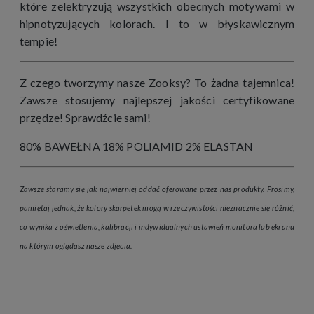
które zelektryzują wszystkich obecnych motywami w
hipnotyzujących kolorach. I to w błyskawicznym
tempie!
Z czego tworzymy nasze Zooksy? To żadna tajemnica!
Zawsze stosujemy najlepszej jakości certyfikowane
przędze! Sprawdźcie sami!
80% BAWEŁNA 18% POLIAMID 2% ELASTAN
Zawsze staramy się jak najwierniej oddać oferowane przez nas produkty. Prosimy,
pamiętaj jednak, że kolory skarpetek mogą w rzeczywistości nieznacznie się różnić,
co wynika z oświetlenia, kalibracji i indywidualnych ustawień monitora lub ekranu
na którym oglądasz nasze zdjęcia.