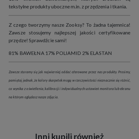
tekstylne produkty uboczne m.in. z przędzenia i tkania.
Z czego tworzymy nasze Zooksy? To żadna tajemnica!
Zawsze stosujemy najlepszej jakości certyfikowane
przędze! Sprawdźcie sami!
81% BAWEŁNA 17% POLIAMID 2% ELASTAN
Zawsze staramy się jak najwierniej oddać oferowane przez nas produkty. Prosimy,
pamiętaj jednak, że kolory skarpetek mogą w rzeczywistości nieznacznie się różnić,
co wynika z oświetlenia, kalibracji i indywidualnych ustawień monitora lub ekranu
na którym oglądasz nasze zdjęcia.
Inni kupili również