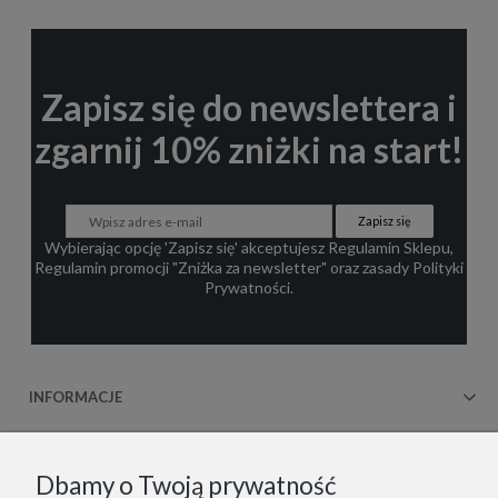
Zapisz się do newslettera i
zgarnij 10% zniżki na start!
Zapisz się
Wybierając opcję 'Zapisz się' akceptujesz
Regulamin Sklepu
,
Regulamin promocji "Zniżka za newsletter"
oraz zasady
Polityki
Prywatności
.
INFORMACJE
OBSŁUGA KLIENTA
Dbamy o Twoją prywatność