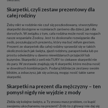
Skarpetki, czyli zestaw prezentowy dla
całej rodziny
Żeby nikt w rodzinie nie czuł się poszkodowany, stworzyliśmy
skarpetki dostępne w rozmiarach zarówno dla dzieci, jak i dla
dorosłych. W związku z tym, cała rodzina może nosić na nogach
nasze wspaniałe Zooksy. Jest to doskonałe rozwiązanie dla
osób, poszukujących prezentu, który ma być miłym gestem.
Prezent ze skarpetek dla całej rodziny sprawdzi się w takich
okolicznościach jak święta, zjazd rodzinny, parapetówka lub po
prostu odwiedziny u dawno niewidzianych przyjaciół lub
kuzynów. Skarpetki z serii mixTURY to ciekawe skarpetki nie
do pary. W zestawie znajdują się 4 skarpetki, które można nosić
w dowolnych kombinacjach. Podaruj bliźniacze zestawy swoim
bliskim, a zobaczysz, jak się ucieszą, mogąc nosić takie same
skarpetki.
Skarpetki na prezent dla mężczyzny – ten
pomysł nigdy nie wyjdzie z mody
Zbliża się kolejne święto, a Ty znowu masz problem, co kupić
swojemu ukochanemu na prezent? Zrób to z głową i nie daj się