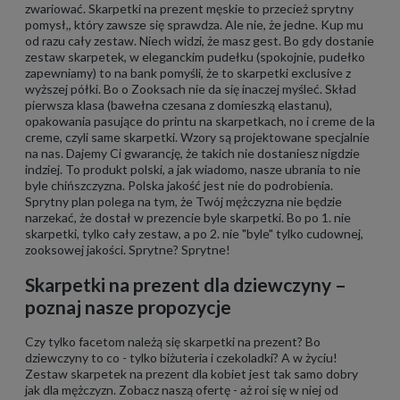
zwariować. Skarpetki na prezent męskie to przecież sprytny
pomysł,, który zawsze się sprawdza. Ale nie, że jedne. Kup mu
od razu cały zestaw. Niech widzi, że masz gest. Bo gdy dostanie
zestaw skarpetek, w eleganckim pudełku (spokojnie, pudełko
zapewniamy) to na bank pomyśli, że to skarpetki exclusive z
wyższej półki. Bo o Zooksach nie da się inaczej myśleć. Skład
pierwsza klasa (bawełna czesana z domieszką elastanu),
opakowania pasujące do printu na skarpetkach, no i creme de la
creme, czyli same skarpetki. Wzory są projektowane specjalnie
na nas. Dajemy Ci gwarancję, że takich nie dostaniesz nigdzie
indziej. To produkt polski, a jak wiadomo, nasze ubrania to nie
byle chińszczyzna. Polska jakość jest nie do podrobienia.
Sprytny plan polega na tym, że Twój mężczyzna nie będzie
narzekać, że dostał w prezencie byle skarpetki. Bo po 1. nie
skarpetki, tylko cały zestaw, a po 2. nie "byle" tylko cudownej,
zooksowej jakości. Sprytne? Sprytne!
Skarpetki na prezent dla dziewczyny –
poznaj nasze propozycje
Czy tylko facetom należą się skarpetki na prezent? Bo
dziewczyny to co - tylko biżuteria i czekoladki? A w życiu!
Zestaw skarpetek na prezent dla kobiet jest tak samo dobry
jak dla mężczyzn. Zobacz naszą ofertę - aż roi się w niej od