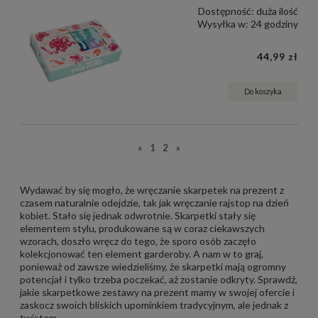
Dostępność:
duża ilość
Wysyłka w:
24 godziny
44,99 zł
Do koszyka
«
1
2
»
Wydawać by się mogło, że wręczanie skarpetek na prezent z
czasem naturalnie odejdzie, tak jak wręczanie rajstop na dzień
kobiet. Stało się jednak odwrotnie. Skarpetki stały się
elementem stylu, produkowane są w coraz ciekawszych
wzorach, doszło wręcz do tego, że sporo osób zaczęło
kolekcjonować ten element garderoby. A nam w to graj,
ponieważ od zawsze wiedzieliśmy, że skarpetki mają ogromny
potencjał i tylko trzeba poczekać, aż zostanie odkryty. Sprawdź,
jakie skarpetkowe zestawy na prezent mamy w swojej ofercie i
zaskocz swoich bliskich upominkiem tradycyjnym, ale jednak z
twistem.