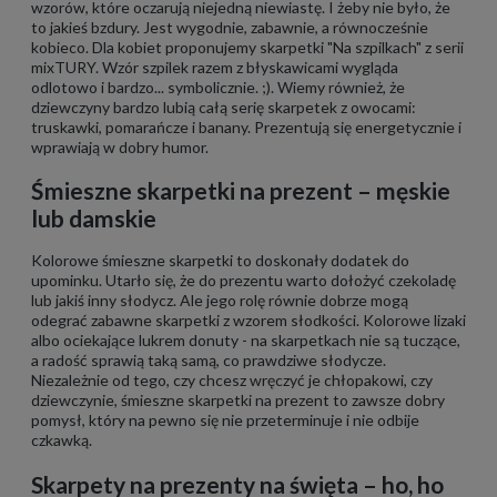
wzorów, które oczarują niejedną niewiastę. I żeby nie było, że
to jakieś bzdury. Jest wygodnie, zabawnie, a równocześnie
kobieco. Dla kobiet proponujemy skarpetki "Na szpilkach" z serii
mixTURY. Wzór szpilek razem z błyskawicami wygląda
odlotowo i bardzo... symbolicznie. ;). Wiemy również, że
dziewczyny bardzo lubią całą serię skarpetek z owocami:
truskawki, pomarańcze i banany. Prezentują się energetycznie i
wprawiają w dobry humor.
Śmieszne skarpetki na prezent – męskie
lub damskie
Kolorowe śmieszne skarpetki to doskonały dodatek do
upominku. Utarło się, że do prezentu warto dołożyć czekoladę
lub jakiś inny słodycz. Ale jego rolę równie dobrze mogą
odegrać zabawne skarpetki z wzorem słodkości. Kolorowe lizaki
albo ociekające lukrem donuty - na skarpetkach nie są tuczące,
a radość sprawią taką samą, co prawdziwe słodycze.
Niezależnie od tego, czy chcesz wręczyć je chłopakowi, czy
dziewczynie, śmieszne skarpetki na prezent to zawsze dobry
pomysł, który na pewno się nie przeterminuje i nie odbije
czkawką.
Skarpety na prezenty na święta – ho, ho