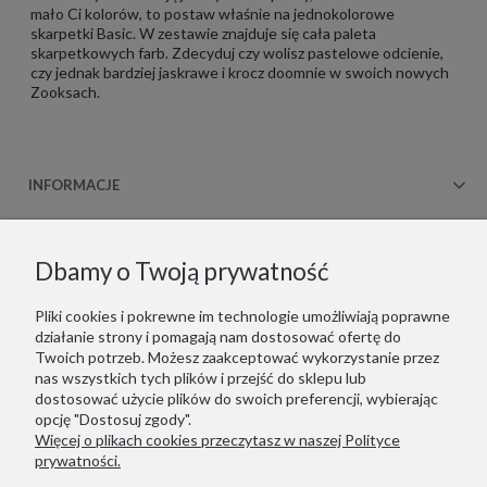
mało Ci kolorów, to postaw właśnie na jednokolorowe
skarpetki Basic. W zestawie znajduje się cała paleta
skarpetkowych farb. Zdecyduj czy wolisz pastelowe odcienie,
czy jednak bardziej jaskrawe i krocz doomnie w swoich nowych
Zooksach.
INFORMACJE
OBSŁUGA KLIENTA
Dbamy o Twoją prywatność
WSPÓŁPRACA
Pliki cookies i pokrewne im technologie umożliwiają poprawne
działanie strony i pomagają nam dostosować ofertę do
KONTAKT
Twoich potrzeb. Możesz zaakceptować wykorzystanie przez
nas wszystkich tych plików i przejść do sklepu lub
dostosować użycie plików do swoich preferencji, wybierając
opcję "Dostosuj zgody".
Więcej o plikach cookies przeczytasz w naszej Polityce
Copyrights © 2021 - ZOOKSY.
prywatności.
Jesteśmy zarejestrowani w niemieckim systemie LUCID