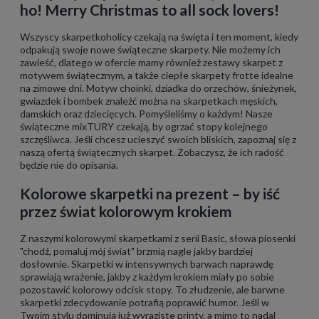
ho! Merry Christmas to all sock lovers!
Wszyscy skarpetkoholicy czekają na święta i ten moment, kiedy
odpakują swoje nowe świąteczne skarpety. Nie możemy ich
zawieść, dlatego w ofercie mamy również zestawy skarpet z
motywem świątecznym, a także ciepłe skarpety frotte idealne
na zimowe dni. Motyw choinki, dziadka do orzechów, śnieżynek,
gwiazdek i bombek znaleźć można na skarpetkach męskich,
damskich oraz dziecięcych. Pomyśleliśmy o każdym! Nasze
świąteczne mixTURY czekają, by ogrzać stopy kolejnego
szczęśliwca. Jeśli chcesz ucieszyć swoich bliskich, zapoznaj się z
naszą ofertą świątecznych skarpet. Zobaczysz, że ich radość
będzie nie do opisania.
Kolorowe skarpetki na prezent – by iść
przez świat kolorowym krokiem
Z naszymi kolorowymi skarpetkami z serii Basic, słowa piosenki
"chodź, pomaluj mój świat" brzmią nagle jakby bardziej
dosłownie. Skarpetki w intensywnych barwach naprawdę
sprawiają wrażenie, jakby z każdym krokiem miały po sobie
pozostawić kolorowy odcisk stopy. To złudzenie, ale barwne
skarpetki zdecydowanie potrafią poprawić humor. Jeśli w
Twoim stylu dominują już wyraziste printy, a mimo to nadal