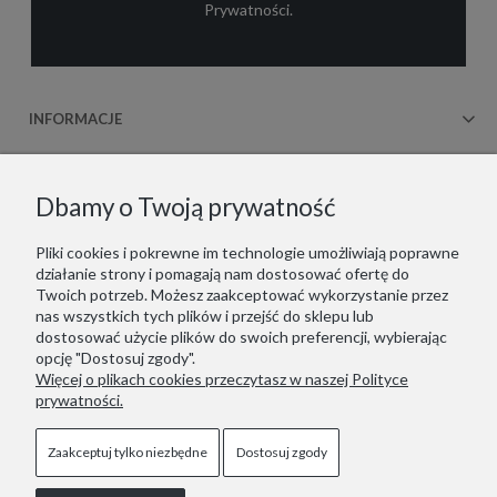
Prywatności
.
INFORMACJE
OBSŁUGA KLIENTA
Dbamy o Twoją prywatność
WSPÓŁPRACA
Pliki cookies i pokrewne im technologie umożliwiają poprawne
działanie strony i pomagają nam dostosować ofertę do
KONTAKT
Twoich potrzeb. Możesz zaakceptować wykorzystanie przez
nas wszystkich tych plików i przejść do sklepu lub
dostosować użycie plików do swoich preferencji, wybierając
opcję "Dostosuj zgody".
Więcej o plikach cookies przeczytasz w naszej Polityce
Copyrights © 2021 - ZOOKSY.
prywatności.
Jesteśmy zarejestrowani w niemieckim systemie LUCID
(Verpackungsregister): DE1916650756162
Wir sind im deutschen Verpackungsregister LUCID registriert:
Zaakceptuj tylko niezbędne
Dostosuj zgody
DE1916650756162