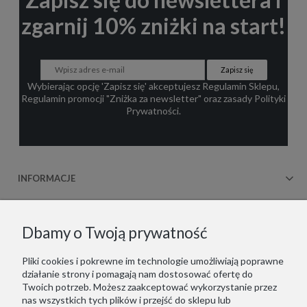
zgarnij 10% zniżki na start!
Zapisz się
Wybierając opcję 'Zapisz się' akceptujesz
Regulamin Sklepu
,
Regulamin promocji "Zniżka za newsletter"
oraz zasady
Polityki
Prywatności
.
INFORMACJE
OBSŁUGA KLIENTA
Dbamy o Twoją prywatność
WSPÓŁPRACA
Pliki cookies i pokrewne im technologie umożliwiają poprawne
działanie strony i pomagają nam dostosować ofertę do
KONTAKT
Twoich potrzeb. Możesz zaakceptować wykorzystanie przez
nas wszystkich tych plików i przejść do sklepu lub