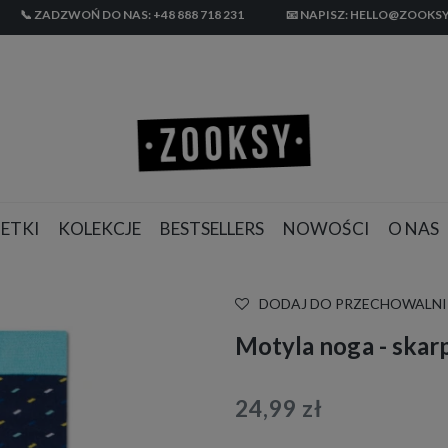
📞 ZADZWOŃ DO NAS: +48 888 718 231
📧 NAPISZ: HELLO@ZOOKSY
ETKI
KOLEKCJE
BESTSELLERS
NOWOŚCI
O NAS
DODAJ DO PRZECHOWALNI
Motyla noga - skar
24,99 zł