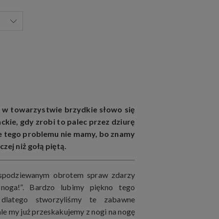
 w towarzystwie brzydkie słowo się
kie, gdy zrobi to palec przez dziurę
ie tego problemu nie mamy, bo znamy
zej niż gołą piętą.
espodziewanym obrotem spraw zdarzy
noga!”. Bardzo lubimy piękno tego
, dlatego stworzyliśmy te zabawne
ale my już przeskakujemy z nogi na nogę