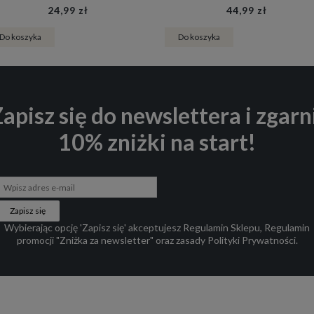
24,99 zł
44,99 zł
Do koszyka
Do koszyka
apisz się do newslettera i zgarn
10% zniżki na start!
Zapisz się
Wybierając opcję 'Zapisz się' akceptujesz
Regulamin Sklepu
,
Regulamin
promocji "Zniżka za newsletter"
oraz zasady
Polityki Prywatności
.