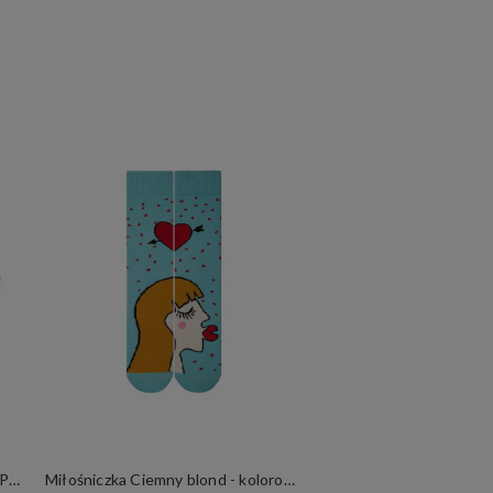
Zestaw Kolorowych Skarpetek 2 Pary mixTURY Organsy Śmieszne Długie Damskie Męskie Serce Płuca Narządy Wewnętrzne
Miłośniczka Ciemny blond - kolorowe skarpetki na Walentynki