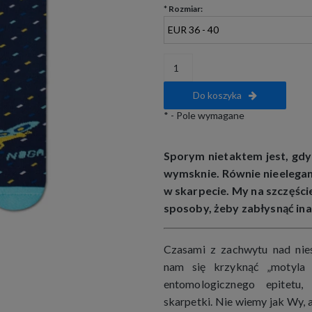
*
Rozmiar:
Do koszyka
*
- Pole wymagane
Sporym nietaktem jest, gdy
wymsknie. Równie nieeleganc
w skarpecie. My na szczęśc
sposoby, żeby zabłysnąć inac
Czasami z zachwytu nad ni
nam się krzyknąć „motyla 
entomologicznego epitetu
skarpetki. Nie wiemy jak Wy, 