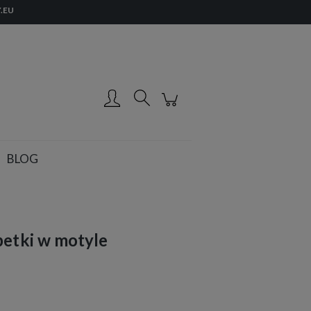
.EU
Zarejestruj się
Zaloguj się
BLOG
petki w motyle