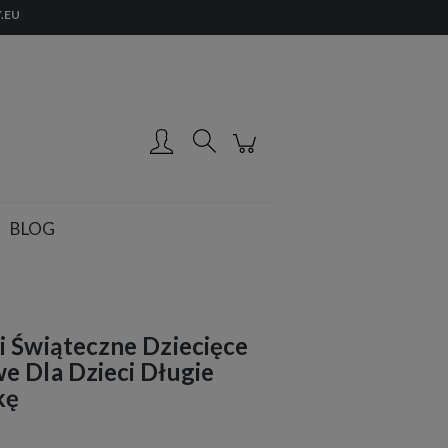
.EU
Zarejestruj się
Zaloguj się
BLOG
 Świąteczne Dziecięce
e Dla Dzieci Długie
kę