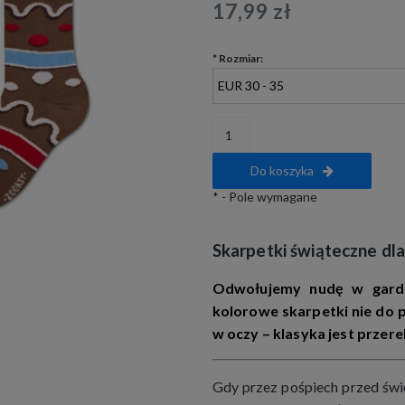
17,99 zł
*
Rozmiar:
Do koszyka
*
- Pole wymagane
Skarpetki świąteczne dla 
Odwołujemy nudę w gard
kolorowe skarpetki nie do pa
w oczy – klasyka jest prze
Gdy przez pośpiech przed świę