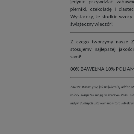
jedynie przywdziać zabaw
pierniki, czekoladę i cias
Wystarczy, że słodkie wzory 
świąteczny wieczór!
Z czego tworzymy nasze Z
stosujemy najlepszej jakośc
sami!
80% BAWEŁNA 18% POLIAM
Zawsze staramy się jak najwierniej oddać of
kolory skarpetek mogą w rzeczywistości niez
indywidualnych ustawień monitora lub ekran