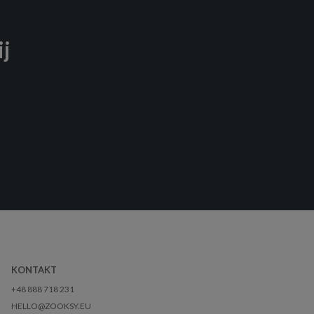
ij
KONTAKT
+48 888 718 231
HELLO@ZOOKSY.EU