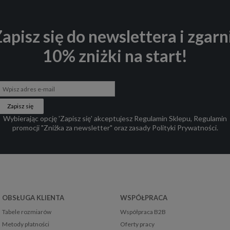
apisz się do newslettera i zgarn
10% zniżki na start!
Zapisz się
Wybierając opcję 'Zapisz się' akceptujesz
Regulamin Sklepu
,
Regulamin
promocji "Zniżka za newsletter"
oraz zasady
Polityki Prywatności
.
OBSŁUGA KLIENTA
WSPÓŁPRACA
Tabele rozmiarów
Współpraca B2B
Metody płatności
Oferty pracy