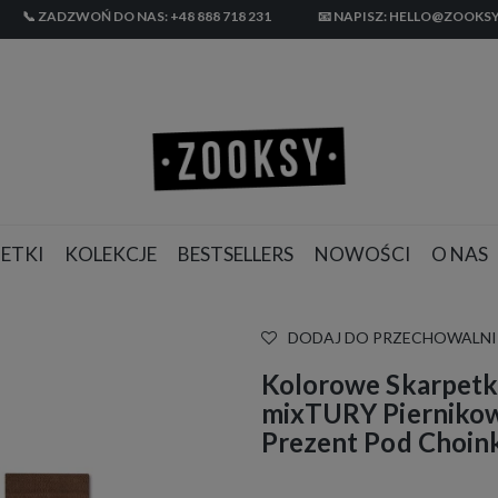
📞 ZADZWOŃ DO NAS: +48 888 718 231
📧 NAPISZ: HELLO@ZOOKSY
ETKI
KOLEKCJE
BESTSELLERS
NOWOŚCI
O NAS
DODAJ DO PRZECHOWALNI
Kolorowe Skarpetki
mixTURY Piernikow
Prezent Pod Choin