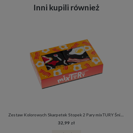
Inni kupili również
Zestaw Kolorowych Skarpetek Stopek 2 Pary mixTURY Śniadaniowe Śmieszne Damskie Męskie Angielskie Śniadanie Francuskie Śniadanie
32,99 zł