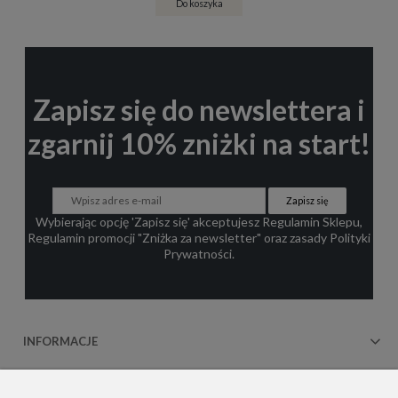
Do koszyka
Zapisz się do newslettera i
zgarnij 10% zniżki na start!
Zapisz się
Wybierając opcję 'Zapisz się' akceptujesz
Regulamin Sklepu
,
Regulamin promocji "Zniżka za newsletter"
oraz zasady
Polityki
Prywatności
.
INFORMACJE
OBSŁUGA KLIENTA