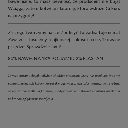
bawełniane, to masz pewność, że producent nie buja!
Wciągaj zatem kotwice i latarnię, która wskaże Ci kurs
na przygodę!
Z czego tworzymy nasze Zooksy? To żadna tajemnica!
Zawsze stosujemy najlepszej jakości certyfikowane
przędze! Sprawdźcie sami!
80% BAWEŁNA 18% POLIAMID 2% ELASTAN
Zawsze staramy się jak najwierniej oddać oferowane przez nas produkty. Prosimy,
pamiętaj jednak, że kolory skarpetek mogą w rzeczywistości nieznacznie się różnić,
co wynika z oświetlenia, kalibracji i indywidualnych ustawień monitora lub ekranu
na którym oglądasz nasze zdjęcia.