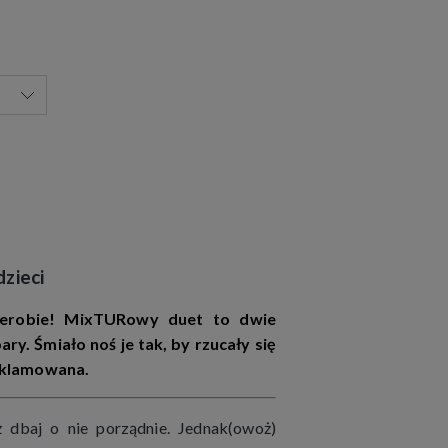
dzieci
erobie! MixTURowy duet to dwie
ry. Śmiało noś je tak, by rzucały się
reklamowana.
ż dbaj o nie porządnie. Jednak(owoż)