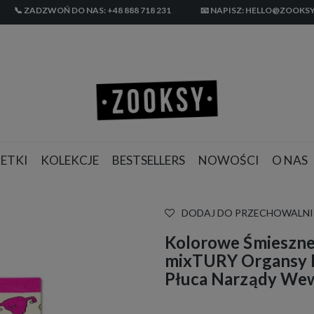
📞 ZADZWOŃ DO NAS: +48 888 718 231
📧 NAPISZ: HELLO@ZOOKSY
ETKI
KOLEKCJE
BESTSELLERS
NOWOŚCI
O NAS
DODAJ DO PRZECHOWALNI
Kolorowe Śmieszne 
mixTURY Organsy D
Płuca Narządy We