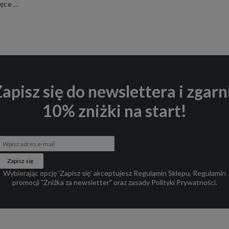
Kolorowe Śmieszne Skarpetki Stopki Dziecięce mixTURY Pink Flamingo Dla Dzieci Zwierzęta Flamingi
apisz się do newslettera i zgarn
10% zniżki na start!
Zapisz się
Wybierając opcję 'Zapisz się' akceptujesz
Regulamin Sklepu
,
Regulamin
promocji "Zniżka za newsletter"
oraz zasady
Polityki Prywatności
.