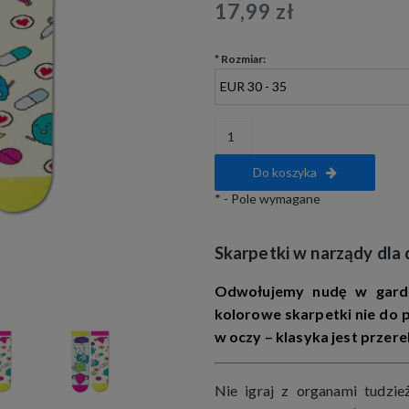
17,99 zł
*
Rozmiar:
Do koszyka
*
- Pole wymagane
Skarpetki w narządy dla 
Odwołujemy nudę w gard
kolorowe skarpetki nie do pa
w oczy – klasyka jest prze
Nie igraj z organami tudzie