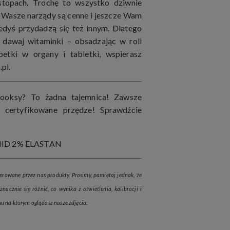
stopach. Trochę to wszystko dziwnie
e: Wasze narządy są cenne i jeszcze Wam
edyś przydadzą się też innym. Dlatego
, dawaj witaminki – obsadzając w roli
etki w organy i tabletki, wspierasz
pl.
ooksy? To żadna tajemnica! Zawsze
i certyfikowane przędze! Sprawdźcie
ID 2% ELASTAN
erowane przez nas produkty. Prosimy, pamiętaj jednak, że
nacznie się różnić, co wynika z oświetlenia, kalibracji i
u na którym oglądasz nasze zdjęcia.