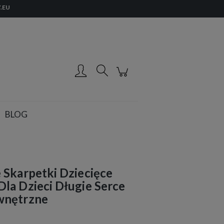
.EU
Zarejestruj się
Zaloguj się
BLOG
Skarpetki Dziecięce
la Dzieci Długie Serce
wnętrzne