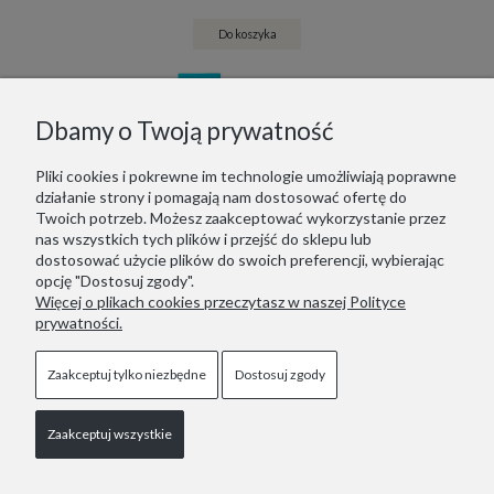
Do koszyka
Dbamy o Twoją prywatność
Pliki cookies i pokrewne im technologie umożliwiają poprawne
działanie strony i pomagają nam dostosować ofertę do
Twoich potrzeb. Możesz zaakceptować wykorzystanie przez
nas wszystkich tych plików i przejść do sklepu lub
dostosować użycie plików do swoich preferencji, wybierając
opcję "Dostosuj zgody".
Więcej o plikach cookies przeczytasz w naszej Polityce
prywatności.
Zestaw skarpetek sportowych NINETIES CREW MULTICOLORED 6 PACK
Zaakceptuj tylko niezbędne
Dostosuj zgody
109,99 zł
Zaakceptuj wszystkie
Do koszyka