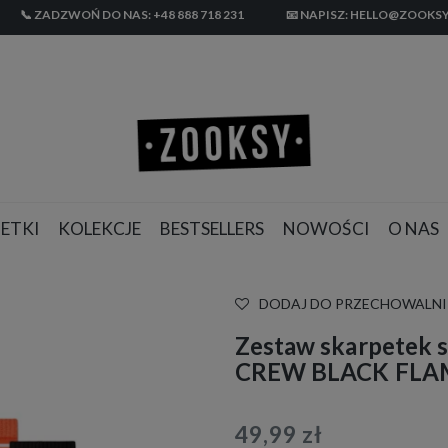
📞 ZADZWOŃ DO NAS: +48 888 718 231
📧 NAPISZ: HELLO@ZOOKSY
ETKI
KOLEKCJE
BESTSELLERS
NOWOŚCI
O NAS
DODAJ DO PRZECHOWALNI
Zestaw skarpetek 
CREW BLACK FLAM
49,99 zł