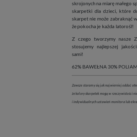
skrojonych na miarę małego sp
skarpetki dla dzieci, które
skarpet nie może zabraknąć w
że pokocha je każda latorośl!
Z czego tworzymy nasze Z
stosujemy najlepszej jakośc
sami!
62% BAWEŁNA 30% POLIAM
Zawsze staramy się jak najwierniej oddać ofe
że kolory skarpetek mogą w rzeczywistości nie
i indywidualnych ustawień monitora lub ekra