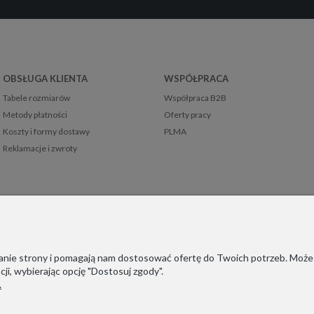
OBSŁUGA KLIENTA
WSPÓŁPRACA
Tabele rozmiarów
Współpraca B2B
Metody płatności
Oferty pracy
Koszty i formy dostawy
PLMA
Reklamacje i zwroty
ałanie strony i pomagają nam dostosować ofertę do Twoich potrzeb. Może
ji, wybierając opcję "Dostosuj zgody".
.
ejestrowani w niemieckim systemie LUCID (Verpackungsregister): DE
sind im deutschen Verpackungsregister LUCID registriert: DE19166507