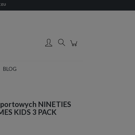
.EU
Zarejestruj się
Zaloguj się
BLOG
sportowych NINETIES
ES KIDS 3 PACK