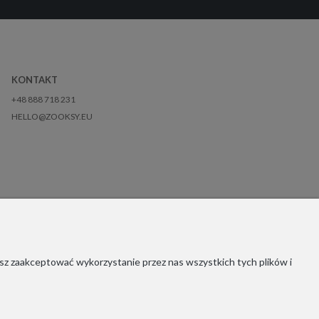
KONTAKT
+48 888 718 231
HELLO@ZOOKSY.EU
sz zaakceptować wykorzystanie przez nas wszystkich tych plików i
Copyrights © 2021 - ZOOKSY.
1916650756162
56162