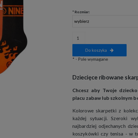
*
Rozmiar:
Do koszyka
*
- Pole wymagane
Dziecięce ribowane skar
Chcesz aby Twoje dziecko
placu zabaw lub szkolnym b
Kolorowe skarpetki z kolekc
każdej sytuacji. Szeroki w
najbardziej odjechanych dzieci
koszykówki czy tenisa - w t