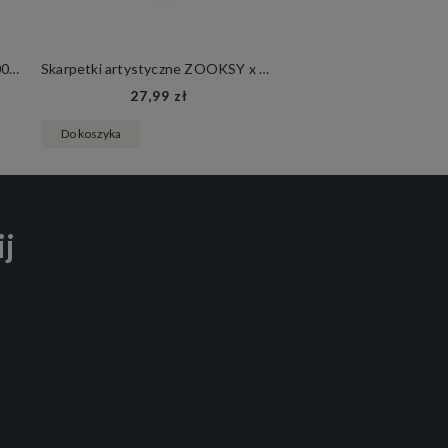
Skarpetki sportowe NINETIES 50064
Skarpetki artystyczne ZOOKSY x WEDZICKA UNITY
27,99 zł
Do koszyka
ij