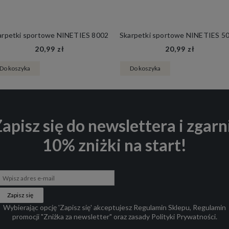
arpetki sportowe NINETIES 8002
20,99 zł
20,99 zł
Do koszyka
Do koszyka
apisz się do newslettera i zgarn
10% zniżki na start!
Zapisz się
Wybierając opcję 'Zapisz się' akceptujesz
Regulamin Sklepu
,
Regulamin
promocji "Zniżka za newsletter"
oraz zasady
Polityki Prywatności
.