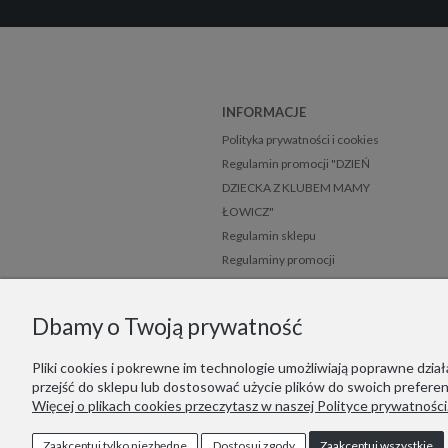
INFORMACJE
Polityka prywatności i cookies
Regulamin promocji "DZIEŃ
DZIECKA Z KLUBEM MAMY
ŁOWICZ"
Regulamin sklepu
Regulaminy promocji
Mapa strony
Dbamy o Twoją prywatność
Pliki cookies i pokrewne im technologie umożliwiają poprawne dzi
przejść do sklepu lub dostosować użycie plików do swoich preferenc
Więcej o plikach cookies przeczytasz w naszej Polityce prywatności
Jesteśmy zar
Wir 
Zaakceptuj tylko niezbędne
Dostosuj zgody
Zaakceptuj wszystkie