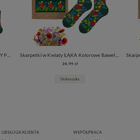
Zestaw Kolorowych Skarpetek KWIATY POLNE 2 pary Długie Bawełniane Skarpety + Nasiona Łąki Kwietnej
Skarpetki w Kwiaty ŁĄKA Kolorowe Bawełniane Skarpety + Nasiona Łąki Kwietnej
24,99 zł
Do koszyka
OBSŁUGA KLIENTA
WSPÓŁPRACA