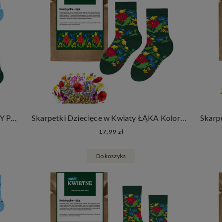
Zestaw Skarpetek Dziecięcych KWIATY POLNE 2 Pary Kolorowe Bawełniane Skarpety + Nasiona Łąki Kwietnej
Skarpetki Dziecięce w Kwiaty ŁĄKA Kolorowe Bawełniane Skarpety + Nasiona Łąki Kwietnej
17,99 zł
Do koszyka