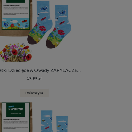
Skarpetki Dziecięce w Owady ZAPYLACZE Kolorowe Bawełniane Skarpety + Nasiona Łąki Kwietnej
17,99 zł
Do koszyka