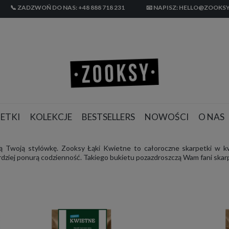
📞 ZADZWOŃ DO NAS: +48 888 718 231
📧 NAPISZ: HELLO@ZOOKSY
ETKI
KOLEKCJE
BESTSELLERS
NOWOŚCI
O NAS
żdą Twoją stylówkę. Zooksy Łąki Kwietne to całoroczne skarpetki w kwi
rdziej ponurą codzienność. Takiego bukietu pozazdroszczą Wam fani skar