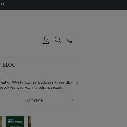
.EU
Zarejestruj się
Zaloguj się
BLOG
atki. Wystarczy, że będziesz o nie dbał, a
petek we wzory… i niejedna pszczoła!