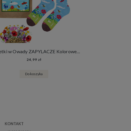
Skarpetki w Owady ZAPYLACZE Kolorowe Bawełniane Skarpety + Nasiona Łąki Kwietnej
24,99 zł
Do koszyka
KONTAKT