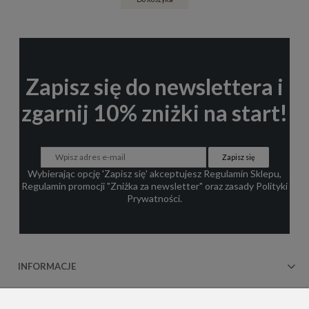
Zapisz się do newslettera i
zgarnij 10% zniżki na start!
Zapisz się
Wybierając opcję 'Zapisz się' akceptujesz
Regulamin Sklepu
,
Regulamin promocji "Zniżka za newsletter"
oraz zasady
Polityki
Prywatności
.
INFORMACJE
OBSŁUGA KLIENTA