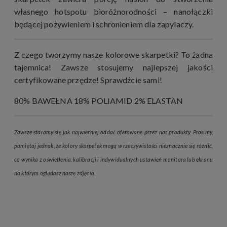
własnego hotspotu bioróżnorodności – nanołączki
będącej pożywieniem i schronieniem dla zapylaczy.
Z czego tworzymy nasze kolorowe skarpetki? To żadna
tajemnica! Zawsze stosujemy najlepszej jakości
certyfikowane przędze! Sprawdźcie sami!
80% BAWEŁNA 18% POLIAMID 2% ELASTAN
Zawsze staramy się jak najwierniej oddać oferowane przez nas produkty. Prosimy,
pamiętaj jednak, że kolory skarpetek mogą w rzeczywistości nieznacznie się różnić,
co wynika z oświetlenia, kalibracji i indywidualnych ustawień monitora lub ekranu
na którym oglądasz nasze zdjęcia.