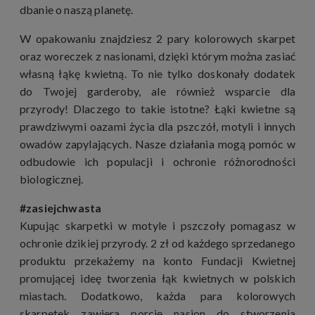
dbanie o naszą planetę.
W opakowaniu znajdziesz 2 pary kolorowych skarpet
oraz woreczek z nasionami, dzięki którym można zasiać
własną łąkę kwietną. To nie tylko doskonały dodatek
do Twojej garderoby, ale również wsparcie dla
przyrody! Dlaczego to takie istotne? Łąki kwietne są
prawdziwymi oazami życia dla pszczół, motyli i innych
owadów zapylających. Nasze działania mogą pomóc w
odbudowie ich populacji i ochronie różnorodności
biologicznej.
#zasiejchwasta
Kupując skarpetki w motyle i pszczoły pomagasz w
ochronie dzikiej przyrody. 2 zł od każdego sprzedanego
produktu przekażemy na konto Fundacji Kwietnej
promującej ideę tworzenia łąk kwietnych w polskich
miastach. Dodatkowo, każda para kolorowych
skarpetek zawiera porcję nasion do stworzenia