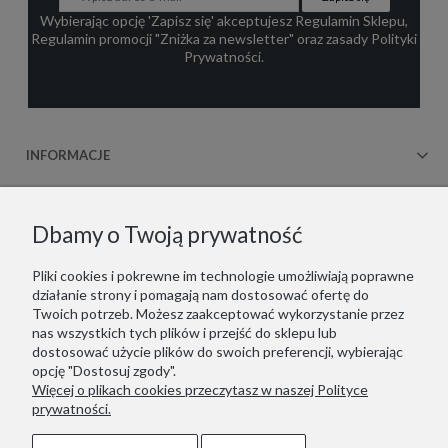
Wybierając opcję 'Zapisz się' akceptujesz
Regulamin Sklepu
,
Regulamin promocji "Zniżka za newsletter"
oraz zasady
Polityki
Prywatności
.
INFORMACJE
OBSŁUGA KLIENTA
Dbamy o Twoją prywatność
WSPÓŁPRACA
Pliki cookies i pokrewne im technologie umożliwiają poprawne
działanie strony i pomagają nam dostosować ofertę do
KONTAKT
Twoich potrzeb. Możesz zaakceptować wykorzystanie przez
nas wszystkich tych plików i przejść do sklepu lub
dostosować użycie plików do swoich preferencji, wybierając
opcję "Dostosuj zgody".
Więcej o plikach cookies przeczytasz w naszej Polityce
Copyrights © 2021 - ZOOKSY.
prywatności.
Jesteśmy zarejestrowani w niemieckim systemie LUCID
(Verpackungsregister): DE1916650756162