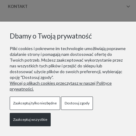
KONTAKT
Copyrights © 2021 - ZOOKSY.
Dbamy o Twoją prywatność
Jesteśmy zarejestrowani w niemieckim systemie LUCID
(Verpackungsregister): DE1916650756162
Pliki cookies i pokrewne im technologie umożliwiają poprawne
Wir sind im deutschen Verpackungsregister LUCID registriert:
działanie strony i pomagają nam dostosować ofertę do
DE1916650756162
Twoich potrzeb. Możesz zaakceptować wykorzystanie przez
nas wszystkich tych plików i przejść do sklepu lub
Pokaż pełną wersję strony
dostosować użycie plików do swoich preferencji, wybierając
opcję "Dostosuj zgody".
Sklep internetowy Shoper.pl
Więcej o plikach cookies przeczytasz w naszej Polityce
prywatności.
Zaakceptuj tylko niezbędne
Dostosuj zgody
Zaakceptuj wszystkie