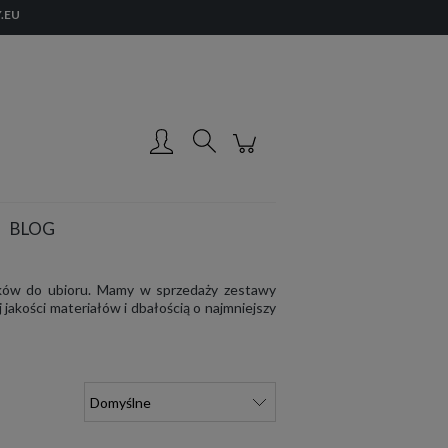
.EU
Zarejestruj się
Zaloguj się
BLOG
tków do ubioru. Mamy w sprzedaży zestawy
akości materiałów i dbałością o najmniejszy