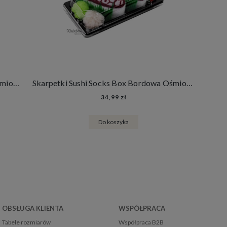
Skarpetki Sushi Socks Box Brązowa Ośmiornica (1 para)
Skarpetki Sushi Socks Box Bordowa Ośmiornica (1 para)
34,99 zł
Do koszyka
OBSŁUGA KLIENTA
WSPÓŁPRACA
Tabele rozmiarów
Współpraca B2B