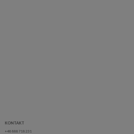
KONTAKT
+48 888 718 231