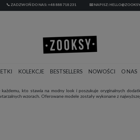
📞 ZADZWOŃ DO NAS: +48 888 718 231
📧 NAPISZ: HELLO@ZOOKSY
ETKI
KOLEKCJE
BESTSELLERS
NOWOŚCI
O NAS
ę każdemu, kto stawia na modny look i poszukuje oryginalnych doda
tarzalnych wzorach. Oferowane modele zostały wykonane z najwyższej j