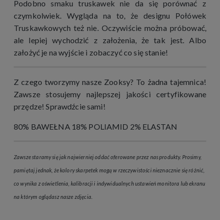
Podobno smaku truskawek nie da się porównać z
czymkolwiek. Wygląda na to, że designu Połówek
Truskawkowych też nie. Oczywiście można próbować,
ale lepiej wychodzić z założenia, że tak jest. Albo
założyć je na wyjście i zobaczyć co się stanie!
Z czego tworzymy nasze Zooksy? To żadna tajemnica!
Zawsze stosujemy najlepszej jakości certyfikowane
przędze! Sprawdźcie sami!
80% BAWEŁNA 18% POLIAMID 2% ELASTAN
Zawsze staramy się jak najwierniej oddać oferowane przez nas produkty. Prosimy,
pamiętaj jednak, że kolory skarpetek mogą w rzeczywistości nieznacznie się różnić,
co wynika z oświetlenia, kalibracji i indywidualnych ustawień monitora lub ekranu
na którym oglądasz nasze zdjęcia.