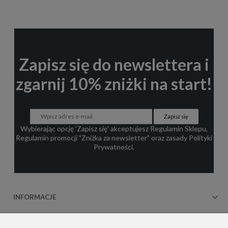
Zapisz się do newslettera i
zgarnij 10% zniżki na start!
Zapisz się
Wybierając opcję 'Zapisz się' akceptujesz
Regulamin Sklepu
,
Regulamin promocji "Zniżka za newsletter"
oraz zasady
Polityki
Prywatności
.
INFORMACJE
OBSŁUGA KLIENTA