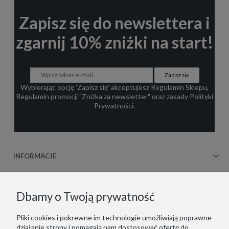
Zapisz się do newslettera i
zgarnij 10% zniżki na start!
Zapisz się
Wybierając opcję 'Zapisz się' akceptujesz
Regulamin Sklepu
,
Regulamin promocji "Zniżka za newsletter"
oraz zasady
Polityki
Prywatności
.
INFORMACJE
OBSŁUGA KLIENTA
Dbamy o Twoją prywatność
WSPÓŁPRACA
Pliki cookies i pokrewne im technologie umożliwiają poprawne
działanie strony i pomagają nam dostosować ofertę do