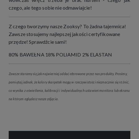
czego, ale tego sobie nie odmawiajcie!
Z czego tworzymy nasze Zooksy? To żadna tajemnica!
Zawsze stosujemy najlepszej jakości certyfikowane
przędze! Sprawdźcie sami!
80% BAWEŁNA 18% POLIAMID 2% ELASTAN
Zawsze staramy się jak najwierniej oddać oferowane przez nas produkty. Prosimy,
pamiętaj jednak, że kolory skarpetek mogą w rzeczywistości nieznacznie się różnić,
co wynika z oświetlenia, kalibracji i indywidualnych ustawień monitora lub ekranu
na którym oglądasz nasze zdjęcia.