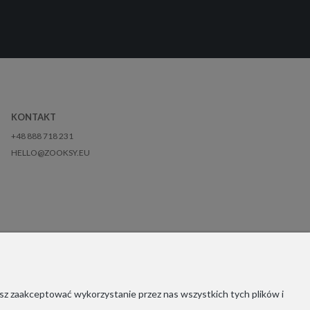
KONTAKT
+48 888 718 231
HELLO@ZOOKSY.EU
sz zaakceptować wykorzystanie przez nas wszystkich tych plików i
Copyrights © 2021 - ZOOKSY.