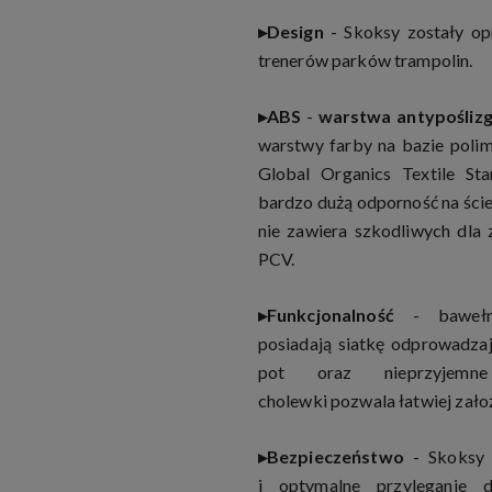
▸Design
- Skoksy zostały op
trenerów parków trampolin.
▸
ABS
-
warstwa antypośliz
warstwy farby na bazie polim
Global Organics Textile Sta
bardzo dużą odporność na ści
nie zawiera szkodliwych dla 
PCV.
▸
Funkcjonalność
- bawełn
posiadają siatkę odprowadza
pot oraz nieprzyjemn
cholewki pozwala łatwiej zało
▸Bezpieczeństwo
- Skoksy 
i optymalne przyleganie d