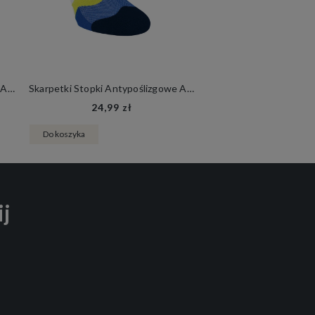
Skarpetki Stopki Antypoślizgowe ABS C1 Damskie Męskie Joga Siłownia Fitness
Skarpetki Stopki Antypoślizgowe ABS B1 Damskie Męskie Joga Siłownia Fitness
24,99 zł
Do koszyka
ij