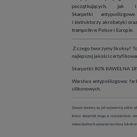
początkujących, jak 
Skarpetki antypoślizgo
i instruktorzy akrobatyki or
trampolin w Polsce i Europie.
Z czego tworzymy Skoksy? To
najlepszej jakości certyfikowa
Skarpetki: 80% BAWEŁNA 1
Warstwa antypoślizgowa: far
silikonowych.
Zawsze staramy się jak najwierniej oddać of
kolory skarpetek mogą w rzeczywistości niez
indywidualnych ustawień monitora lub ekran