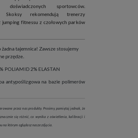
i doświadczonych sportowców.
we Skoksy rekomendują trenerzy
az jumping fitnessu z czołowych parków
 żadna tajemnica! Zawsze stosujemy
ne przędze.
8% POLIAMID 2% ELASTAN
ba antypoślizgowa na bazie polimerów
erowane przez nas produkty. Prosimy, pamiętaj jednak, że
nacznie się różnić, co wynika z oświetlenia, kalibracji i
u na którym oglądasz nasze zdjęcia.