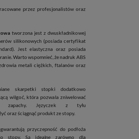
racowane przez profesjonalistów oraz
gowa
tworzona jest z dwuskładnikowej
erów silikonowych (posiada certyfikat
ndard). Jest elastyczna oraz posiada
eranie. Warto wspomnieć, że nadruk ABS
zdrowia metali ciężkich, ftalanów oraz
iane skarpetki stopki dodatkowo
jącą wilgoć, która pozwala zniwelować
e zapachy. Języczek z tyłu
żyć oraz ściągnąć produkt ze stopy.
gwarantują przyczepność do podłoża
o stopy.
Są idealne zarówno dla