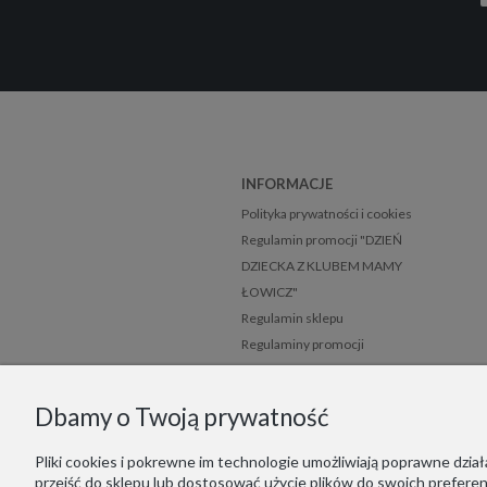
INFORMACJE
Polityka prywatności i cookies
Regulamin promocji "DZIEŃ
DZIECKA Z KLUBEM MAMY
ŁOWICZ"
Regulamin sklepu
Regulaminy promocji
Mapa strony
Dbamy o Twoją prywatność
Pliki cookies i pokrewne im technologie umożliwiają poprawne dzi
przejść do sklepu lub dostosować użycie plików do swoich preferenc