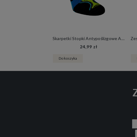
Skarpetki Stopki Antypoślizgowe ABS E2 Damskie Męskie Joga Siłownia Fitness
24,99 zł
Do koszyka
Z