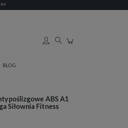
.EU
Zarejestruj się
Zaloguj się
BLOG
Antypoślizgowe ABS A1
a Siłownia Fitness