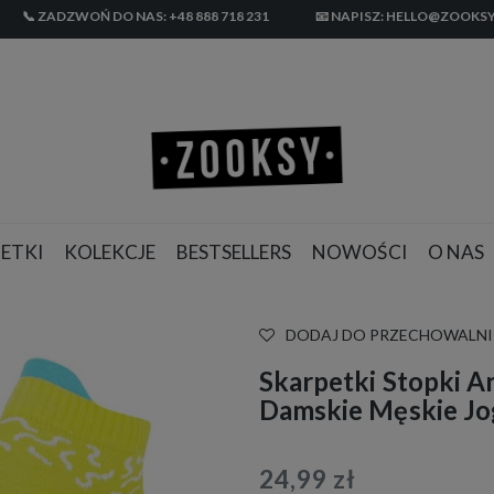
📞 ZADZWOŃ DO NAS: +48 888 718 231
📧 NAPISZ: HELLO@ZOOKSY
ETKI
KOLEKCJE
BESTSELLERS
NOWOŚCI
O NAS
DODAJ DO PRZECHOWALNI
Skarpetki Stopki 
Damskie Męskie Jog
24,99 zł