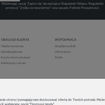
Wybierając opcję 'Zapisz się' akceptujesz
Regulamin Sklepu
,
Regulamin
promocji "Zniżka za newsletter"
oraz zasady
Polityki Prywatności
.
OBSŁUGA KLIENTA
WSPÓŁPRACA
Tabele rozmiarów
Współpraca B2B
Metody płatności
Oferty pracy
Koszty i formy dostawy
PLMA
Reklamacje i zwroty
ałanie strony i pomagają nam dostosować ofertę do Twoich potrzeb. Może
ji, wybierając opcję "Dostosuj zgody".