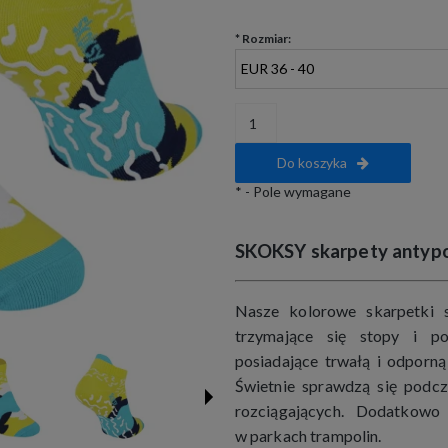
*
Rozmiar:
Do koszyka
*
- Pole wymagane
SKOKSY skarpety antyp
Nasze kolorowe skarpetki s
trzymające się stopy i po
posiadające trwałą i odporną
Świetnie sprawdzą się podcza
rozciągających. Dodatkowo
w parkach trampolin.