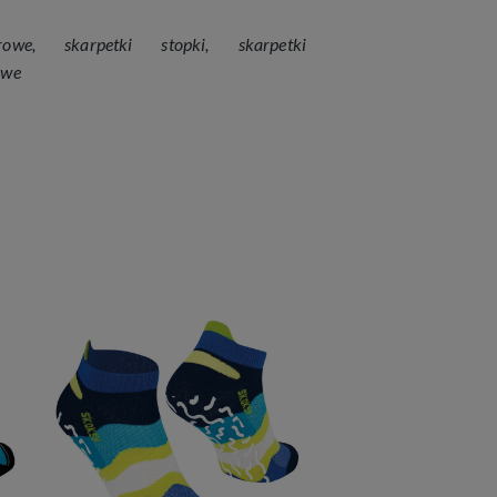
rowe
,
skarpetki stopki
,
skarpetki
owe