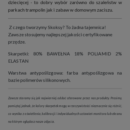
dziecięcej - to dobry wybór zarówno do szaleństw w
parkach trampolin jak i zabaw w domowym zaciszu.
Z czego tworzymy Skoksy? To żadna tajemnica!
Zawsze stosujemy najlepszej jakości certyfikowane
przędze.
Skarpetki: 80% BAWEŁNA 18% POLIAMID 2%
ELASTAN
Warstwa antypoślizgowa: farba antypoślizgowa na
bazie polimerów silikonowych.
Zawsze staramy się jak najwierniej oddać oferowane przez nas produkty. Prosimy,
pamiętaj jednak, że kolory skarpetek mogą w rzeczywistości nieznacznie się różnić,
co wynika z oświetlenia, kalibracji i indywidualnych ustawień monitora lub ekranu
na którym oglądasz nasze zdjęcia.