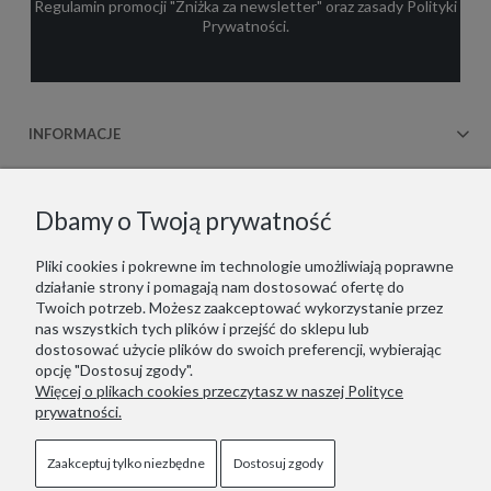
Regulamin promocji "Zniżka za newsletter"
oraz zasady
Polityki
Prywatności
.
INFORMACJE
OBSŁUGA KLIENTA
Dbamy o Twoją prywatność
WSPÓŁPRACA
Pliki cookies i pokrewne im technologie umożliwiają poprawne
działanie strony i pomagają nam dostosować ofertę do
KONTAKT
Twoich potrzeb. Możesz zaakceptować wykorzystanie przez
nas wszystkich tych plików i przejść do sklepu lub
dostosować użycie plików do swoich preferencji, wybierając
opcję "Dostosuj zgody".
Więcej o plikach cookies przeczytasz w naszej Polityce
Copyrights © 2021 - ZOOKSY.
prywatności.
Jesteśmy zarejestrowani w niemieckim systemie LUCID
(Verpackungsregister): DE1916650756162
Wir sind im deutschen Verpackungsregister LUCID registriert:
Zaakceptuj tylko niezbędne
Dostosuj zgody
DE1916650756162