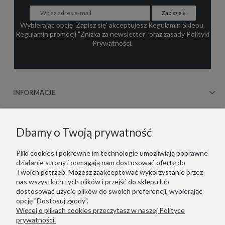
Zapisz się
Wybierając opcję 'Zapisz się' akceptujesz
Regulamin Sklepu
,
Regulamin promocji "Zniżka za newsletter"
oraz zasady
Polityki
Prywatności
.
INFORMACJE
OBSŁUGA KLIENTA
Dbamy o Twoją prywatność
WSPÓŁPRACA
Pliki cookies i pokrewne im technologie umożliwiają poprawne
działanie strony i pomagają nam dostosować ofertę do
KONTAKT
Twoich potrzeb. Możesz zaakceptować wykorzystanie przez
nas wszystkich tych plików i przejść do sklepu lub
dostosować użycie plików do swoich preferencji, wybierając
opcję "Dostosuj zgody".
Więcej o plikach cookies przeczytasz w naszej Polityce
Copyrights © 2021 - ZOOKSY.
prywatności.
Jesteśmy zarejestrowani w niemieckim systemie LUCID