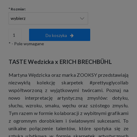
*
Rozmiar:
Do koszyka
*
- Pole wymagane
TASTE Wedzicka x ERICH BRECHBÜHL
Martyna Wędzicka oraz marka ZOOKSY przedstawiają
niezwykłą kolekcję skarpetek #prettyuglycollab
współtworzoną z wyjątkowymi twórcami. Poznaj na
nowo interpretację artystyczną zmysłów: dotyku,
słuchu, wzroku, smaku, węchu oraz szóstego zmysłu.
Tym razem w formie kolaboracji z wybitnymi grafikami
z ogromnym dorobkiem i światowymi sukcesami. To
unikalne połączenie talentów, które spotyka się ze
sztuką użytkową w formie skarpetek artystycznych