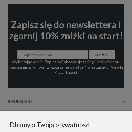
Zapisz się do newslettera i
zgarnij 10% zniżki na start!
Zapisz się
Wybierając opcję 'Zapisz się' akceptujesz
Regulamin Sklepu
,
Regulamin promocji "Zniżka za newsletter"
oraz zasady
Polityki
Prywatności
.
INFORMACJE
OBSŁUGA KLIENTA
Dbamy o Twoją prywatność
WSPÓŁPRACA