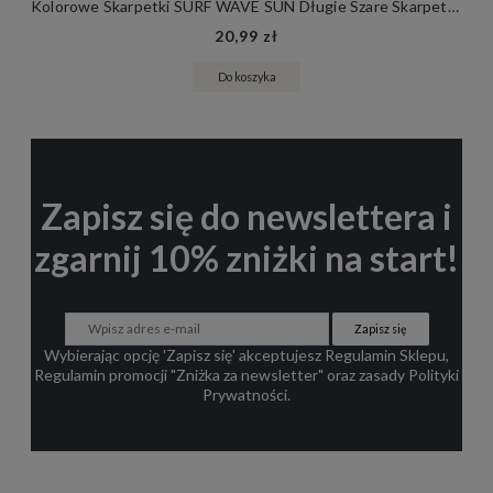
Kolorowe Skarpetki SURF WAVE SUN Długie Szare Skarpety Bawełniane
20,99 zł
Do koszyka
Zapisz się do newslettera i
zgarnij 10% zniżki na start!
Zapisz się
Wybierając opcję 'Zapisz się' akceptujesz
Regulamin Sklepu
,
Regulamin promocji "Zniżka za newsletter"
oraz zasady
Polityki
Prywatności
.