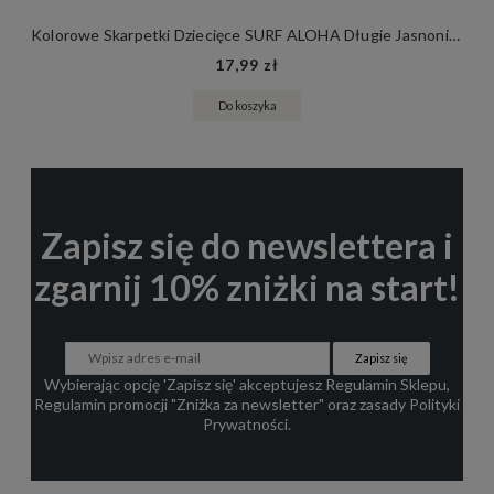
Kolorowe Skarpetki Dziecięce SURF ALOHA Długie Jasnoniebieskie Skarpety Bawełniane
17,99 zł
Do koszyka
Zapisz się do newslettera i
zgarnij 10% zniżki na start!
Zapisz się
Wybierając opcję 'Zapisz się' akceptujesz
Regulamin Sklepu
,
Regulamin promocji "Zniżka za newsletter"
oraz zasady
Polityki
Prywatności
.