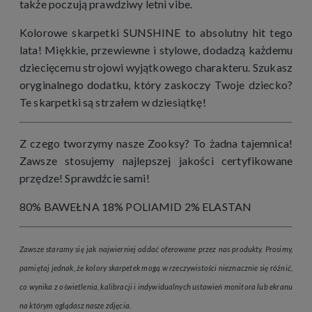
także poczują prawdziwy letni vibe.
Kolorowe skarpetki SUNSHINE to absolutny hit tego
lata! Miękkie, przewiewne i stylowe, dodadzą każdemu
dziecięcemu strojowi wyjątkowego charakteru. Szukasz
oryginalnego dodatku, który zaskoczy Twoje dziecko?
Te skarpetki są strzałem w dziesiątkę!
Z czego tworzymy nasze Zooksy? To żadna tajemnica!
Zawsze stosujemy najlepszej jakości certyfikowane
przędze! Sprawdźcie sami!
80% BAWEŁNA 18% POLIAMID 2% ELASTAN
Zawsze staramy się jak najwierniej oddać oferowane przez nas produkty. Prosimy,
pamiętaj jednak, że kolory skarpetek mogą w rzeczywistości nieznacznie się różnić,
co wynika z oświetlenia, kalibracji i indywidualnych ustawień monitora lub ekranu
na którym oglądasz nasze zdjęcia.