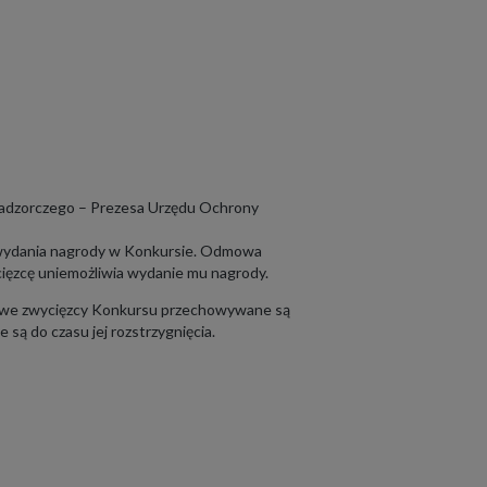
 nadzorczego – Prezesa Urzędu Ochrony
b wydania nagrody w Konkursie. Odmowa
ęzcę uniemożliwia wydanie mu nagrody.
bowe zwycięzcy Konkursu przechowywane są
ą do czasu jej rozstrzygnięcia.