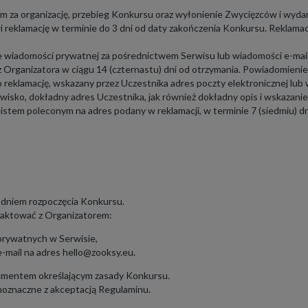
za organizację, przebieg Konkursu oraz wyłonienie Zwycięzców i wydan
 reklamację w terminie do 3 dni od daty zakończenia Konkursu. Reklama
e wiadomości prywatnej za pośrednictwem Serwisu lub wiadomości e-mail
 Organizatora w ciągu 14 (czternastu) dni od otrzymania. Powiadomienie 
 reklamację, wskazany przez Uczestnika adres poczty elektronicznej lub
wisko, dokładny adres Uczestnika, jak również dokładny opis i wskazanie 
stem poleconym na adres podany w reklamacji, w terminie 7 (siedmiu) dni
z dniem rozpoczęcia Konkursu.
aktować z Organizatorem:
prywatnych w Serwisie,
-mail na adres
hello@zooksy.eu
.
kumentem określającym zasady Konkursu.
noznaczne z akceptacją Regulaminu.