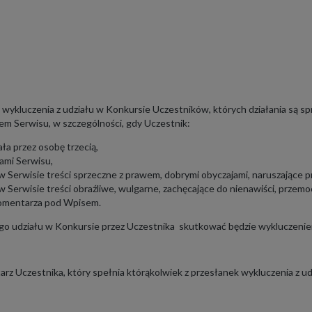
 wykluczenia z udziału w Konkursie Uczestników, których działania są s
m Serwisu, w szczególności, gdy Uczestnik:
ała przez osobę trzecią,
ami Serwisu,
w Serwisie treści sprzeczne z prawem, dobrymi obyczajami, naruszające p
w Serwisie treści obraźliwe, wulgarne, zachęcające do nienawiści, przemo
komentarza pod Wpisem.
o udziału w Konkursie przez Uczestnika skutkować będzie wykluczeniem
z Uczestnika, który spełnia którąkolwiek z przesłanek wykluczenia z u