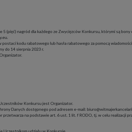
 5 (pięć) nagród dla każdego ze Zwycięzców Konkursu, którymi są bony 
y.eu.
 postaci kodu rabatowego lub hasła rabatowego za pomocą wiadomości 
y do 14 sierpnia 2023 r.
Organizator.
czestników Konkursu jest Organizator.
chrony Danych dostępnego pod adresem e-mail:
biuro@witmajerkancelari
rzetwarza na podstawie art. 6 ust. 1 lit. f RODO, tj. w celu realizacji 
ie Uczestnikom udziału w Konkursie,