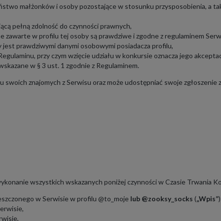
stwo małżonków i osoby pozostające w stosunku przysposobienia, a ta
ającą pełną zdolność do czynności prawnych,
ne zawarte w profilu tej osoby są prawdziwe i zgodne z regulaminem Serw
ny jest prawdziwymi danymi osobowymi posiadacza profilu,
gulaminu, przy czym wzięcie udziału w konkursie oznacza jego akceptac
skazane w § 3 ust. 1 zgodnie z Regulaminem.
 swoich znajomych z Serwisu oraz może udostępniać swoje zgłoszenie z a
ykonanie wszystkich wskazanych poniżej czynności w Czasie Trwania K
eszczonego w Serwisie w profilu @to_moje
lub @zooksy_socks
(
„Wpis”
)
rwisie,
wisie,