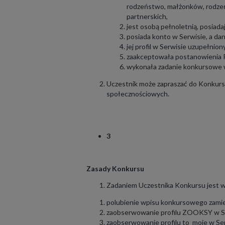
rodzeństwo, małżonków, rodzeń
partnerskich,
jest osobą pełnoletnią, posiad
posiada konto w Serwisie, a da
jej profil w Serwisie uzupełnio
zaakceptowała postanowienia Re
wykonała zadanie konkursowe w
Uczestnik może zapraszać do Konkursu
społecznościowych.
3
Zasady Konkursu
Zadaniem Uczestnika Konkursu jest w
polubienie wpisu konkursowego zami
zaobserwowanie profilu ZOOKSY w Se
zaobserwowanie profilu to_moje w Ser