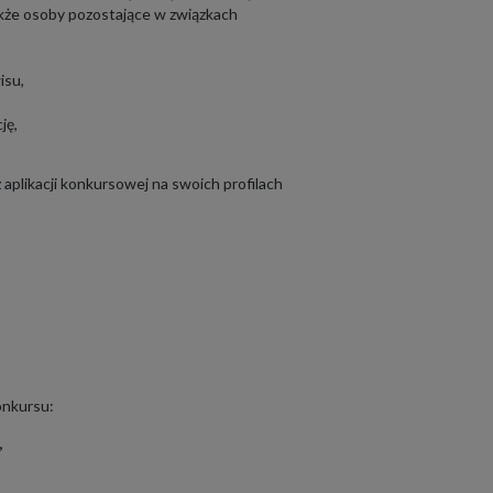
kże osoby pozostające w związkach
isu,
ję,
plikacji konkursowej na swoich profilach
onkursu:
,