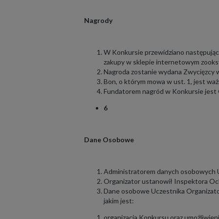
Nagrody
W Konkursie przewidziano następujące
zakupy w sklepie internetowym zooks
Nagroda zostanie wydana Zwycięzcy w
Bon, o którym mowa w ust. 1, jest ważn
Fundatorem nagród w Konkursie jest 
6
Dane Osobowe
Administratorem danych osobowych U
Organizator ustanowił Inspektora O
Dane osobowe Uczestnika Organizator p
jakim jest:
organizacja Konkursu oraz umożliwien