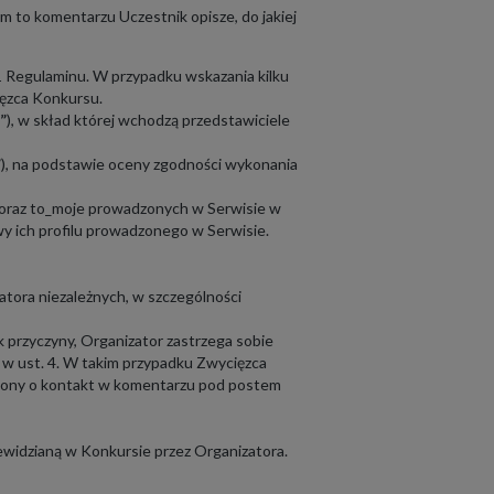
to komentarzu Uczestnik opisze, do jakiej
1 Regulaminu. W przypadku wskazania kilku
ięzca Konkursu.
”
), w skład której wchodzą przedstawiciele
”
), na podstawie oceny zgodności wykonania
oraz to_moje prowadzonych w Serwisie w
wy ich profilu prowadzonego w Serwisie.
atora niezależnych, w szczególności
k przyczyny, Organizator zastrzega sobie
w ust. 4. W takim przypadku Zwycięzca
szony o kontakt w komentarzu pod postem
ewidzianą w Konkursie przez Organizatora.