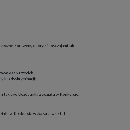
przeczne z prawem, dobrymi obyczajami lub
rawa osób trzecich;
cy lub dyskryminacji;
 takiego Uczestnika z udziału w Konkursie.
działu w Konkursie wskazaną w ust. 1.