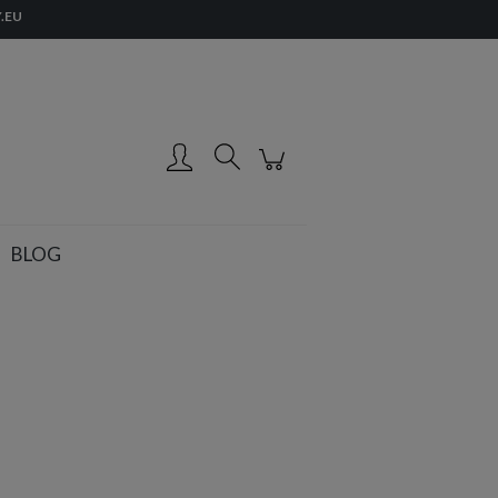
.EU
Zarejestruj się
Zaloguj się
BLOG