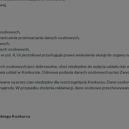
wej,
 osobowych,
ograniczenia przetwarzania danych osobowych,
owych,
anych osobowych,
w ust. 4, Uczestnikowi przysługuje prawo wniesienia skargi do organu
ych osobowych jest dobrowolne, choć niezbędne do wzięcia udziału lu
wia udział w Konkursie. Odmowa podania danych osobowych przez Zwyci
ane są przez czas niezbędny dla rozstrzygnięcia Konkursu. Dane oso
 nagrody. W przypadku złożenia reklamacji, dane osobowe przechowywane s
zebiegu Konkursu