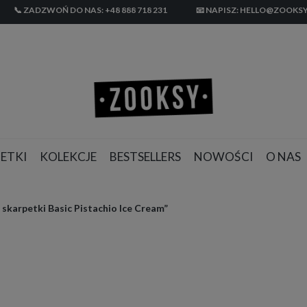
📞 ZADZWOŃ DO NAS: +48 888 718 231
📧 NAPISZ: HELLO@ZOOKSY
ETKI
KOLEKCJE
BESTSELLERS
NOWOŚCI
O NAS
skarpetki Basic Pistachio Ice Cream”