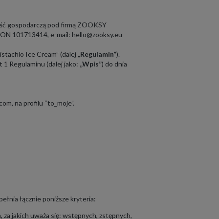
lność gospodarczą pod firmą ZOOKSY
GON 101713414, e-mail: hello@zooksy.eu
istachio Ice Cream
” (dalej „
Regulamin”
).
1 Regulaminu (dalej jako:
„Wpis”
) do dnia
.com,
na profilu “to_moje”.
łnia łącznie poniższe kryteria:
, za jakich uważa się: wstępnych, zstępnych,