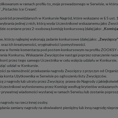
ikowanym w ramach profilu to_moje prowadzonego w Serwisie, w którym 
 „Pistachio Ice Cream”.
pośród przewidzianych w Konkursie Nagród, które wskazano w § 5 ust. 
wybrania jednej z nich, którą wyda Uczestnikowi wskazanemu jako Zwyc
ie oceniane przez 2-osobową komisję konkursową (dalej jako: „
Komisja
w, którzy najlepiej wykonają zadanie konkursowe (dalej jako: „
Zwycięzcy
1 oraz ich kreatywności, oryginalności i pomysłowości.
wana w formie komentarza pod postem konkursowym na profilu ZOOKSY 
ńczenia Konkursu. Wskazanie Zwycięzców nastąpi poprzez oznaczenie naz
 kont przez tego samego Uczestnika w celu wzięcia udziału w Konkursie.
iąć udział w Konkursie.
ości za niemożność przekazania nagrody Zwycięzcy z przyczyn od Organiz
enia konta Użytkownika w Serwisie po ogłoszeniu listy Zwycięzców.
ę z nagrody lub utraty przez Zwycięzcę prawa do Nagrody z jakiejkolwie
Uczestnikowi wyłonionemu przez Komisję według kryteriów wskazanych 
 prywatnej wiadomości wysłanej w ramach Serwisu lub zostanie popro
 nagrody na rzecz innej osoby.
ądania zamiany nagrody na ekwiwalent pieniężny lub inną nagrodę nieprz