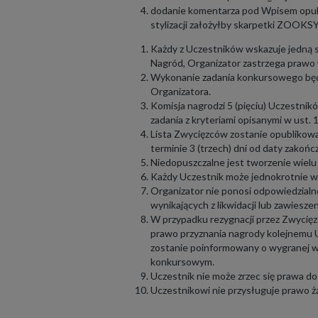
dodanie komentarza pod Wpisem opubl
stylizacji założyłby skarpetki ZOOKSY
Każdy z Uczestników wskazuje jedną s
Nagród, Organizator zastrzega prawo 
Wykonanie zadania konkursowego będz
Organizatora.
Komisja nagrodzi 5 (pięciu) Uczestnikó
zadania z kryteriami opisanymi w ust. 
Lista Zwycięzców zostanie opubliko
terminie 3 (trzech) dni od daty zako
Niedopuszczalne jest tworzenie wielu
Każdy Uczestnik może jednokrotnie wz
Organizator nie ponosi odpowiedzialn
wynikających z likwidacji lub zawiesz
W przypadku rezygnacji przez Zwycięzc
prawo przyznania nagrody kolejnemu 
zostanie poinformowany o wygranej w
konkursowym.
Uczestnik nie może zrzec się prawa do
Uczestnikowi nie przysługuje prawo ż