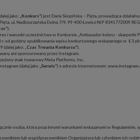
alej jako:
„Konkurs”
) jest
Daria Skopińska – Pięta, prowadząca działa
 Pięta, ul. Nadbzurzańska Dolna 7/9, 99-400 Łowicz NIP 8341772009 RE
tor”
).
akres i warunki uczestnictwa w Konkursie
„Ambasador koloru - skarpetki P
 r. od godziny opublikowania wpisu konkursowego wskazanego w § 3 pkt 
(dalej jako: „
Czas Trwania Konkursu”
).
owany ani sponsorowany przez Instagram.
rzeżony znak towarowy Meta Platforms, Inc.
nstagram (dalej jako
„Serwis”
) o adresie internetowym:
www.instagram
znie osoba, która poza innymi warunkami wskazanymi w Regulaminie, spe
pracownikiem lub współpracownikiem Organizatora lub członkiem ich rodzin