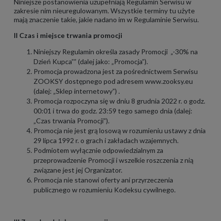
Niniejsze postanowienia uzupełniają Regulamin Serwisu w
zakresie nim nieuregulowanym. Wszystkie terminy tu użyte
mają znaczenie takie, jakie nadano im w Regulaminie Serwisu.
II Czas i miejsce trwania promocji
Niniejszy Regulamin określa zasady Promocji „-30% na
Dzień Kupca”” (dalej jako: „Promocja”).
Promocja prowadzona jest za pośrednictwem Serwisu
ZOOKSY dostępnego pod adresem www.zooksy.eu
(dalej: „Sklep internetowy”) .
Promocja rozpoczyna się w dniu 8 grudnia 2022 r. o godz.
00:01 i trwa do godz. 23:59 tego samego dnia (dalej:
„Czas trwania Promocji”).
Promocja nie jest grą losową w rozumieniu ustawy z dnia
29 lipca 1992 r. o grach i zakładach wzajemnych.
Podmiotem wyłącznie odpowiedzialnym za
przeprowadzenie Promocji i wszelkie roszczenia z nią
związane jest jej Organizator.
Promocja nie stanowi oferty ani przyrzeczenia
publicznego w rozumieniu Kodeksu cywilnego.