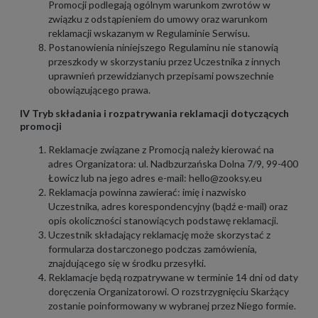
Promocji podlegają ogólnym warunkom zwrotów w
związku z odstąpieniem do umowy oraz warunkom
reklamacji wskazanym w
Regulaminie Serwisu
.
Postanowienia niniejszego Regulaminu nie stanowią
przeszkody w skorzystaniu przez Uczestnika z innych
uprawnień przewidzianych przepisami powszechnie
obowiązującego prawa.
IV Tryb składania i rozpatrywania reklamacji dotyczących
promocji
Reklamacje związane z Promocją należy kierować na
adres Organizatora: ul. Nadbzurzańska Dolna 7/9, 99-400
Łowicz lub na jego adres e-mail: hello@zooksy.eu
Reklamacja powinna zawierać: imię i nazwisko
Uczestnika, adres korespondencyjny (bądź e-mail) oraz
opis okoliczności stanowiących podstawę reklamacji.
Uczestnik składający reklamację może skorzystać z
formularza dostarczonego podczas zamówienia,
znajdującego się w środku przesyłki.
Reklamacje będą rozpatrywane w terminie 14 dni od daty
doręczenia Organizatorowi. O rozstrzygnięciu Skarżący
zostanie poinformowany w wybranej przez Niego formie.