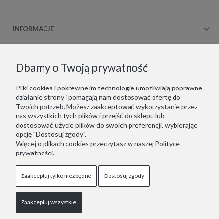
INFORMACJE
OBSŁUGA KLIENTA
Dbamy o Twoją prywatność
WSPÓŁPRACA
Pliki cookies i pokrewne im technologie umożliwiają poprawne
działanie strony i pomagają nam dostosować ofertę do
KONTAKT
Twoich potrzeb. Możesz zaakceptować wykorzystanie przez
nas wszystkich tych plików i przejść do sklepu lub
dostosować użycie plików do swoich preferencji, wybierając
opcję "Dostosuj zgody".
Więcej o plikach cookies przeczytasz w naszej Polityce
Copyrights © 2021 - ZOOKSY.
prywatności.
Jesteśmy zarejestrowani w niemieckim systemie LUCID
(Verpackungsregister): DE1916650756162
Wir sind im deutschen Verpackungsregister LUCID registriert:
Zaakceptuj tylko niezbędne
Dostosuj zgody
DE1916650756162
Zaakceptuj wszystkie
Pokaż pełną wersję strony