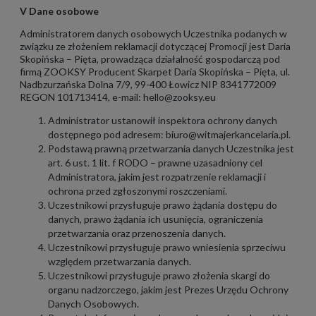
V Dane osobowe
Administratorem danych osobowych Uczestnika podanych w
związku ze złożeniem reklamacji dotyczącej Promocji jest Daria
Skopińska – Pięta, prowadząca działalność gospodarczą pod
firmą ZOOKSY Producent Skarpet Daria Skopińska – Pięta, ul.
Nadbzurzańska Dolna 7/9, 99-400 Łowicz NIP 8341772009
REGON 101713414, e-mail:
hello@zooksy.eu
Administrator ustanowił inspektora ochrony danych
dostępnego pod adresem: biuro@witmajerkancelaria.pl.
Podstawą prawną przetwarzania danych Uczestnika jest
art. 6 ust. 1 lit. f RODO – prawne uzasadniony cel
Administratora, jakim jest rozpatrzenie reklamacji i
ochrona przed zgłoszonymi roszczeniami.
Uczestnikowi przysługuje prawo żądania dostępu do
danych, prawo żądania ich usunięcia, ograniczenia
przetwarzania oraz przenoszenia danych.
Uczestnikowi przysługuje prawo wniesienia sprzeciwu
względem przetwarzania danych.
Uczestnikowi przysługuje prawo złożenia skargi do
organu nadzorczego, jakim jest Prezes Urzędu Ochrony
Danych Osobowych.