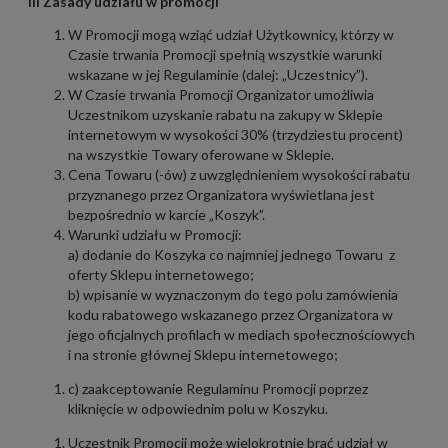
III Zasady udziału w promocji
W Promocji mogą wziąć udział Użytkownicy, którzy w
Czasie trwania Promocji spełnią wszystkie warunki
wskazane w jej Regulaminie (dalej: „Uczestnicy”).
W Czasie trwania Promocji Organizator umożliwia
Uczestnikom uzyskanie rabatu na zakupy w Sklepie
internetowym w wysokości 30% (trzydziestu procent)
na wszystkie Towary oferowane w Sklepie.
Cena Towaru (-ów) z uwzględnieniem wysokości rabatu
przyznanego przez Organizatora wyświetlana jest
bezpośrednio w karcie „Koszyk”.
Warunki udziału w Promocji:
a) dodanie do Koszyka co najmniej jednego Towaru z
oferty Sklepu internetowego;
b) wpisanie w wyznaczonym do tego polu zamówienia
kodu rabatowego wskazanego przez Organizatora w
jego oficjalnych profilach w mediach społecznościowych
i na stronie głównej Sklepu internetowego;
c) zaakceptowanie Regulaminu Promocji poprzez
kliknięcie w odpowiednim polu w Koszyku.
Uczestnik Promocji może wielokrotnie brać udział w