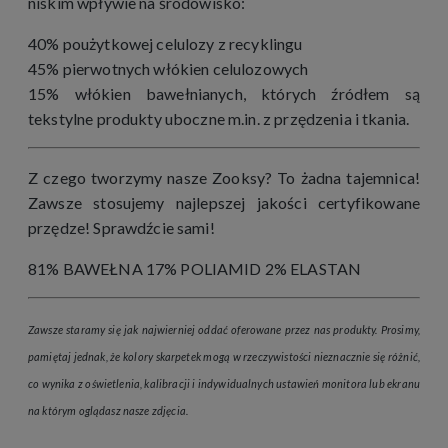
niskim wpływie na środowisko:
40% poużytkowej celulozy z recyklingu
45% pierwotnych włókien celulozowych
15% włókien bawełnianych, których źródłem są
tekstylne produkty uboczne m.in. z przędzenia i tkania.
Z czego tworzymy nasze Zooksy? To żadna tajemnica!
Zawsze stosujemy najlepszej jakości certyfikowane
przędze! Sprawdźcie sami!
81% BAWEŁNA 17% POLIAMID 2% ELASTAN
Zawsze staramy się jak najwierniej oddać oferowane przez nas produkty. Prosimy,
pamiętaj jednak, że kolory skarpetek mogą w rzeczywistości nieznacznie się różnić,
co wynika z oświetlenia, kalibracji i indywidualnych ustawień monitora lub ekranu
na którym oglądasz nasze zdjęcia.