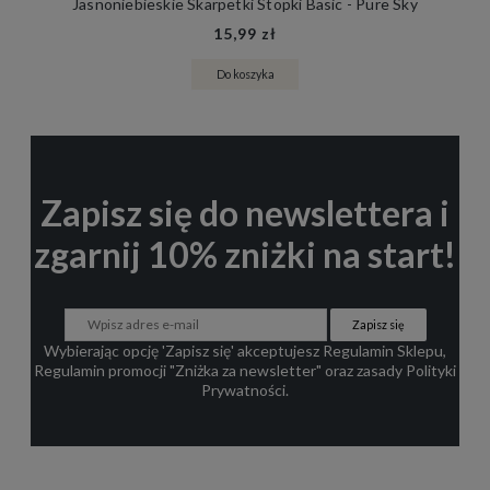
Jasnoniebieskie Skarpetki Stopki Basic - Pure Sky
15,99 zł
Do koszyka
Zapisz się do newslettera i
zgarnij 10% zniżki na start!
Zapisz się
Wybierając opcję 'Zapisz się' akceptujesz
Regulamin Sklepu
,
Regulamin promocji "Zniżka za newsletter"
oraz zasady
Polityki
Prywatności
.