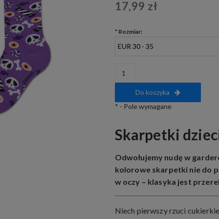
17,99 zł
*
Rozmiar:
Do koszyka
*
- Pole wymagane
Skarpetki dzie
Odwołujemy nudę w garder
kolorowe skarpetki nie do pa
w oczy – klasyka jest prze
Niech pierwszy rzuci cukierkiem