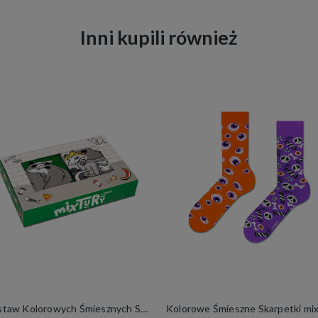
Inni kupili również
Zestaw Kolorowych Śmiesznych Skarpetek 2 Pary mixTURY Oposy Długie Damskie Męskie Zwierzęta