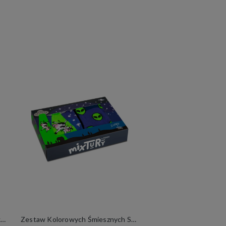
Kolorowe Śmieszne Skarpetki mixTURY Halloween Damskie Męskie Długie Strój na Halloween
Zestaw Kolorowych Śmiesznych Skarpetek Dziecięcych 2 Pary mixTURY UFO Dla Dzieci Fluorescencyjne Długie Świecą w Ultrafiolecie