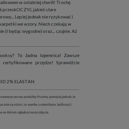
alloween w ostatniej chwili! Trochę
oś przeskOCZYć, jakieś stare
owy... Lepiej jednak nie ryzykować i
arpetki we wzory. Niech czekają w
ie (i będąc wygodne) oraz... czujnie. Aż
ooksy? To żadna tajemnica! Zawsze
i certyfikowane przędze! Sprawdźcie
ID 2% ELASTAN
rowane przez nas produkty. Prosimy, pamiętaj jednak, że
znie się różnić, co wynika z oświetlenia, kalibracji i
u na którym oglądasz nasze zdjęcia.