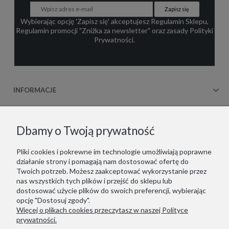
Zapisz się
Wybierając opcję 'Zapisz się' akceptujesz
Regulamin Sklepu
,
Regulamin promocji "Zniżka za newsletter"
oraz zasady
Polityki
Prywatności
.
INFORMACJE
OBSŁUGA KLIENTA
Dbamy o Twoją prywatność
WSPÓŁPRACA
Pliki cookies i pokrewne im technologie umożliwiają poprawne
działanie strony i pomagają nam dostosować ofertę do
KONTAKT
Twoich potrzeb. Możesz zaakceptować wykorzystanie przez
nas wszystkich tych plików i przejść do sklepu lub
dostosować użycie plików do swoich preferencji, wybierając
opcję "Dostosuj zgody".
Więcej o plikach cookies przeczytasz w naszej Polityce
Copyrights © 2021 - ZOOKSY.
prywatności.
Jesteśmy zarejestrowani w niemieckim systemie LUCID