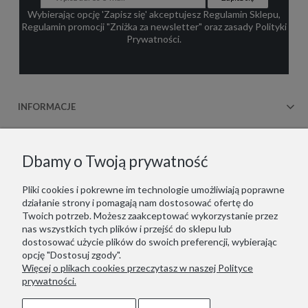
Wybierając opcję 'Zapisz się' akceptujesz
Regulamin Sklepu
,
Regulamin promocji "Zniżka za newsletter"
oraz zasady
Polityki
Prywatności
.
INFORMACJE
OBSŁUGA KLIENTA
Dbamy o Twoją prywatność
WSPÓŁPRACA
Pliki cookies i pokrewne im technologie umożliwiają poprawne
działanie strony i pomagają nam dostosować ofertę do
KONTAKT
Twoich potrzeb. Możesz zaakceptować wykorzystanie przez
nas wszystkich tych plików i przejść do sklepu lub
dostosować użycie plików do swoich preferencji, wybierając
opcję "Dostosuj zgody".
Więcej o plikach cookies przeczytasz w naszej Polityce
Copyrights © 2021 - ZOOKSY.
prywatności.
Jesteśmy zarejestrowani w niemieckim systemie LUCID
(Verpackungsregister): DE1916650756162