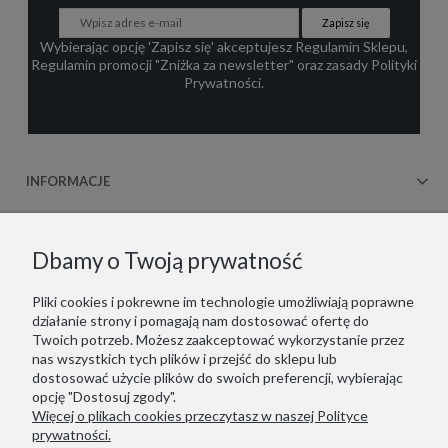
Zapisz się
Wybierając opcję 'Zapisz się' akceptujesz
Regulamin Sklepu
,
Regulamin promocji "Zniżka za newsletter"
oraz zasady
Polityki
Prywatności
.
INFORMACJE
OBSŁUGA KLIENTA
Dbamy o Twoją prywatność
WSPÓŁPRACA
Pliki cookies i pokrewne im technologie umożliwiają poprawne
działanie strony i pomagają nam dostosować ofertę do
KONTAKT
Twoich potrzeb. Możesz zaakceptować wykorzystanie przez
nas wszystkich tych plików i przejść do sklepu lub
dostosować użycie plików do swoich preferencji, wybierając
opcję "Dostosuj zgody".
Więcej o plikach cookies przeczytasz w naszej Polityce
Copyrights © 2021 - ZOOKSY.
prywatności.
Jesteśmy zarejestrowani w niemieckim systemie LUCID