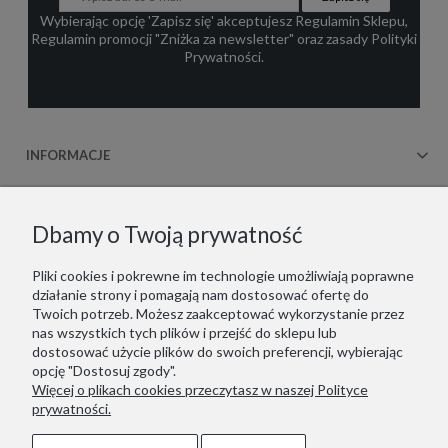
Wybierając opcję 'Zapisz się' akceptujesz
Regulamin Sklepu
,
Regulamin promocji "Zniżka za newsletter"
oraz zasady
Polityki
Prywatności
.
INFORMACJE
OBSŁUGA KLIENTA
Dbamy o Twoją prywatność
WSPÓŁPRACA
Pliki cookies i pokrewne im technologie umożliwiają poprawne
działanie strony i pomagają nam dostosować ofertę do
KONTAKT
Twoich potrzeb. Możesz zaakceptować wykorzystanie przez
nas wszystkich tych plików i przejść do sklepu lub
dostosować użycie plików do swoich preferencji, wybierając
opcję "Dostosuj zgody".
Więcej o plikach cookies przeczytasz w naszej Polityce
Copyrights © 2021 - ZOOKSY.
prywatności.
Jesteśmy zarejestrowani w niemieckim systemie LUCID
(Verpackungsregister): DE1916650756162