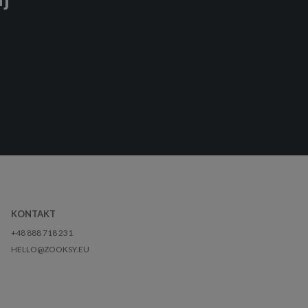
KONTAKT
+48 888 718 231
HELLO@ZOOKSY.EU