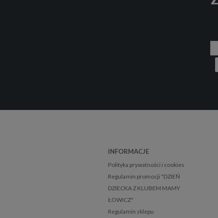
INFORMACJE
Polityka prywatności i cookies
Regulamin promocji "DZIEŃ
DZIECKA Z KLUBEM MAMY
ŁOWICZ"
Regulamin sklepu