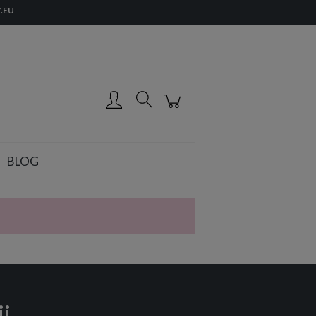
.EU
Zarejestruj się
Zaloguj się
BLOG
ij