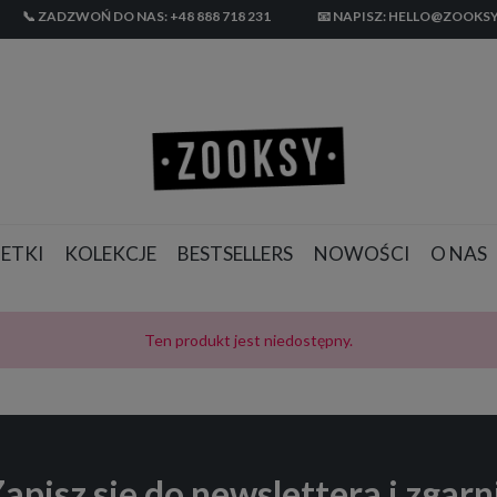
📞 ZADZWOŃ DO NAS: +48 888 718 231
📧 NAPISZ: HELLO@ZOOKSY
ETKI
KOLEKCJE
BESTSELLERS
NOWOŚCI
O NAS
Ten produkt jest niedostępny.
apisz się do newslettera i zgarn