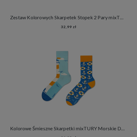
Zestaw Kolorowych Skarpetek Stopek 2 Pary mixTURY Morskie Śmieszne Damskie Męskie Latarnia Morska Koła i Kotwice
32,99 zł
Kolorowe Śmieszne Skarpetki mixTURY Morskie Damskie Męskie Długie Latarnia Morska Koła i Kotwice