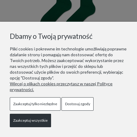
Dbamy o Twoją prywatność
Pliki cookies i pokrewne im technologie umożliwiają poprawne
Ciemnozielone skarpetki Basic - Wild Forest
działanie strony i pomagają nam dostosować ofertę do
Twoich potrzeb. Możesz zaakceptować wykorzystanie przez
18,99 zł
nas wszystkich tych plików i przejść do sklepu lub
dostosować użycie plików do swoich preferencji, wybierając
opcję "Dostosuj zgody".
Do koszyka
Więcej o plikach cookies przeczytasz w naszej Polityce
prywatności.
Zaakceptuj tylko niezbędne
Dostosuj zgody
Zaakceptuj wszystkie