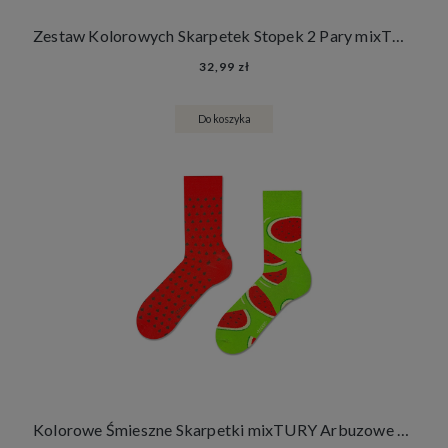
Zestaw Kolorowych Skarpetek Stopek 2 Pary mixTURY Arbuzowe Śmieszne Damskie Męskie Arbuzowe Owoce
32,99 zł
Do koszyka
Kolorowe Śmieszne Skarpetki mixTURY Arbuzowe Damskie Męskie Długie Arbuz Owoce