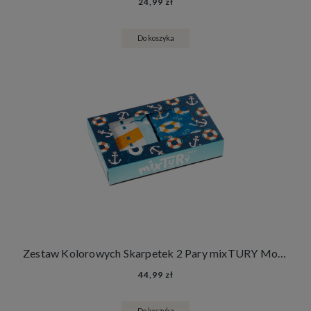
24,99 zł
Do koszyka
Zestaw Kolorowych Skarpetek 2 Pary mixTURY Morskie Śmieszne Długie Damskie Męskie Latarnia Morska Koła i Kotwice
44,99 zł
Do koszyka